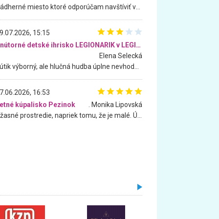
Nádherné miesto ktoré odporúčam navštíviť všetkými desiatimi, pre rodiny s deťmi, dôchodcom... Proste a jednoducho ozaj rozprávkový les.. určite ešte prídeme. Odniesli sme si na pamiatku krásne tričká,
9.07.2026, 15:15
Vnútorné detské ihrisko LEGIONARIK v LEGIA Fitness
Elena Selecká
Kútik výborný, ale hlučná hudba úplne nevhodná pre deti. Na moju žiadosť o aspoň sušenie nereagovali.
7.06.2026, 16:53
etné kúpalisko Pezinok
. Monika Lipovská
Úžasné prostredie, napriek tomu, že je malé. Úžasná atmosféra. Voda fantastická a nádherná. Ľudí je pomerne veľa, ale su mili a ohľaduplní. Je veľmi zaujímavé sledovať, ako dokážu spolu športovať cudzí ľudia a bez ohľadu na vek. Vládne tu pohoda. Vnuka neviem dostať z vody. Ďakujem za krásny deň . Urcite sa sem vrátim. Jediný problém je s parkovaním, ale aj ten sa mi podarilo vyriešiť. Monika Bratislava