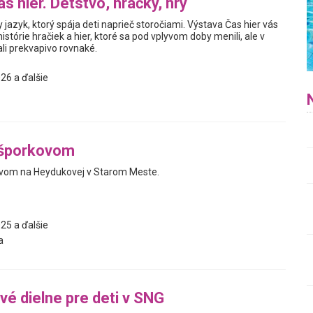
s hier. Detstvo, hračky, hry
y jazyk, ktorý spája deti naprieč storočiami. Výstava Čas hier vás
istórie hračiek a hier, ktoré sa pod vplyvom doby menili, ale v
i prekvapivo rovnaké.
26 a ďalšie
ešporkovom
ovom na Heydukovej v Starom Meste.
25 a ďalšie
a
vé dielne pre deti v SNG