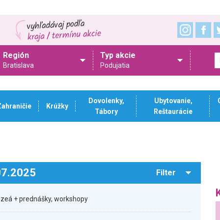
Región
Typ akcie
Bratislava
Podujatia
Dovolenky,
Ubytovanie,
Zahraničie
Krúžky
Tábory
Reštaurácie
.07.2025
Filter
zeá + prednášky, workshopy