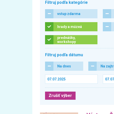
Filtruj podľa kategórie
vstup zdarma
hrady a múzeá
prednášky,
workshopy
Filtruj podľa dátumu
Na dnes
Na zajt
Zrušiť výber