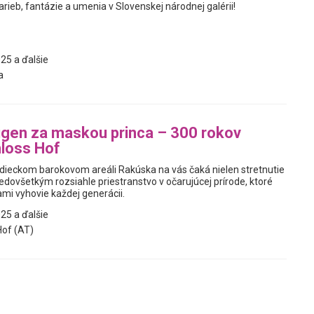
farieb, fantázie a umenia v Slovenskej národnej galérii!
25 a ďalšie
a
gen za maskou princa – 300 rokov
loss Hof
dieckom barokovom areáli Rakúska na vás čaká nielen stretnutie
predovšetkým rozsiahle priestranstvo v očarujúcej prírode, ktoré
mi vyhovie každej generácii.
25 a ďalšie
of (AT)