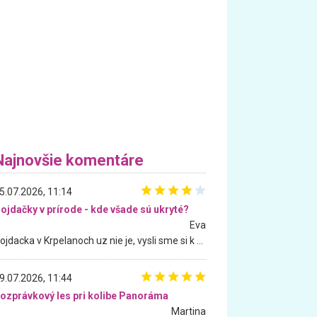
Najnovšie komentáre
5.07.2026, 11:14
ojdačky v prírode - kde všade sú ukryté?
Eva
Hojdacka v Krpelanoch uz nie je, vysli sme si k nej vcera, ale, zial, uz je znicena. Ak sem planujete cestu len kvoli hojdacke, mozete si ju usetrit. Krasny vyhlad je tu vsak aj bez hojdacky :-)
9.07.2026, 11:44
ozprávkový les pri kolibe Panoráma
Martina