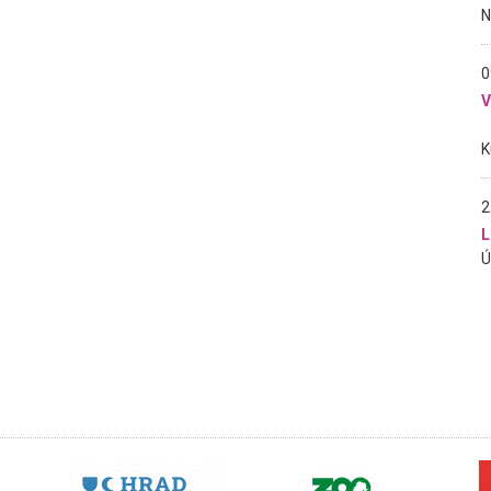
0
2
L