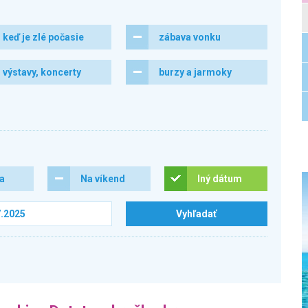
keď je zlé počasie
zábava vonku
výstavy, koncerty
burzy a jarmoky
ra
Na víkend
Iný dátum