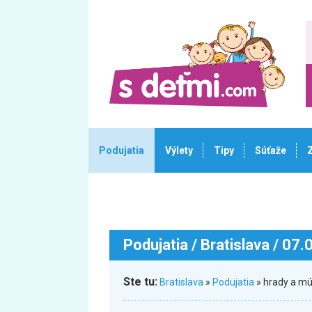
Podujatia
Výlety
Tipy
Súťaže
Podujatia
/ Bratislava / 07
Ste tu:
Bratislava
»
Podujatia
» hrady a mú