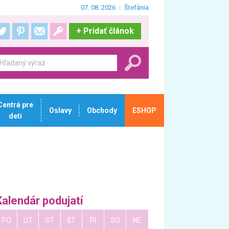
07. 08. 2026
Štefánia
+
Pridať článok
Centrá pre
Oslavy
Obchody
ESHOP
deti
Kalendár podujatí
PO
UT
ST
ŠT
PI
SO
NE