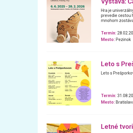
Výstava: Ča
Hra je univerzáln
prevedie cestou h
mnohom zostával
Termín:
28.02.20
Mesto:
Pezinok
Leto s Pr
Leto s Prešpork
Termín:
31.08.20
Mesto:
Bratislav
Letné tvori