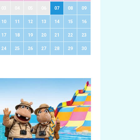
03
04
05
06
07
08
09
10
11
12
13
14
15
16
17
18
19
20
21
22
23
24
25
26
27
28
29
30