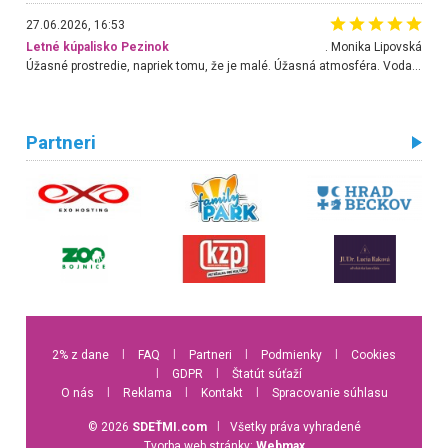
27.06.2026, 16:53
Letné kúpalisko Pezinok
. Monika Lipovská
Úžasné prostredie, napriek tomu, že je malé. Úžasná atmosféra. Voda fantastická a nádherná. Ľudí je pomerne veľa, ale su mili a ohľaduplní. Je veľmi zaujímavé sledovať, ako dokážu spolu športovať cudzí ľudia a bez ohľadu na vek. Vládne tu pohoda. Vnuka neviem dostať z vody. Ďakujem za krásny deň . Urcite sa sem vrátim. Jediný problém je s parkovaním, ale aj ten sa mi podarilo vyriešiť. Monika Bratislava
Partneri
2% z dane
l
FAQ
l
Partneri
l
Podmienky
l
Cookies
l
GDPR
l
Štatút súťaží
O nás
l
Reklama
l
Kontakt
l
Spracovanie súhlasu
© 2026
SDEŤMI.com
l
Všetky práva vyhradené
Tvorba web stránky:
Webmax