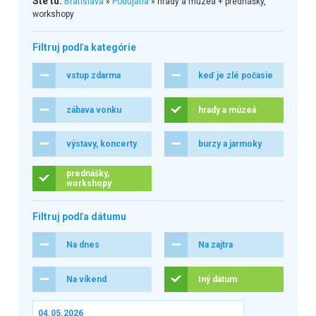
Ste tu:
Bratislava
»
Podujatia
» hrady a múzeá + prednášky,
workshopy
Filtruj podľa kategórie
vstup zdarma
keď je zlé počasie
zábava vonku
hrady a múzeá
výstavy, koncerty
burzy a jarmoky
prednášky,
workshopy
Filtruj podľa dátumu
Na dnes
Na zajtra
Na víkend
Iný dátum