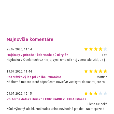
Najnovšie komentáre
25.07.2026, 11:14
Hojdačky v prírode - kde všade sú ukryté?
Eva
Hojdacka v Krpelanoch uz nie je, vysli sme si k nej vcera, ale, zial, uz je znicena. Ak sem planujete cestu len kvoli hojdacke, mozete si ju usetrit. Krasny vyhlad je tu vsak aj bez hojdacky :-)
19.07.2026, 11:44
Rozprávkový les pri kolibe Panoráma
Martina
Nádherné miesto ktoré odporúčam navštíviť všetkými desiatimi, pre rodiny s deťmi, dôchodcom... Proste a jednoducho ozaj rozprávkový les.. určite ešte prídeme. Odniesli sme si na pamiatku krásne tričká,
09.07.2026, 15:15
Vnútorné detské ihrisko LEGIONARIK v LEGIA Fitness
Elena Selecká
Kútik výborný, ale hlučná hudba úplne nevhodná pre deti. Na moju žiadosť o aspoň sušenie nereagovali.