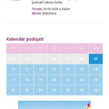
pochopiť zákony fyziky.
Termín:
08.05.2026 a ďalšie
Mesto:
Bratislava
Kalendár podujatí
PO
UT
ST
ŠT
PI
SO
NE
03
04
05
06
07
08
09
10
11
12
13
14
15
16
17
18
19
20
21
22
23
24
25
26
27
28
29
30