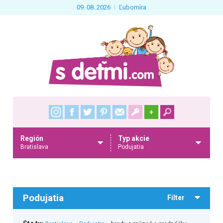
09. 08. 2026
Ľubomíra
+
Región
Typ akcie
Bratislava
Podujatia
Podujatia
Filter