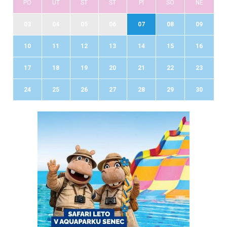
PO
UT
ST
ŠT
PI
SO
NE
03
04
05
06
07
08
09
10
11
12
13
14
15
16
17
18
19
20
21
22
23
24
25
26
27
28
29
30