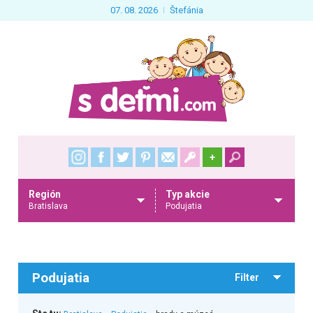
07. 08. 2026
Štefánia
+
Región
Typ akcie
Bratislava
Podujatia
Podujatia
Filter