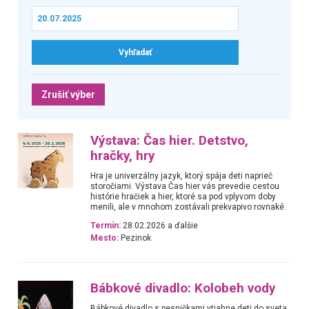
Zrušiť výber
Výstava: Čas hier. Detstvo,
hračky, hry
Hra je univerzálny jazyk, ktorý spája deti naprieč
storočiami. Výstava Čas hier vás prevedie cestou
histórie hračiek a hier, ktoré sa pod vplyvom doby
menili, ale v mnohom zostávali prekvapivo rovnaké.
Termín:
28.02.2026 a ďalšie
Mesto:
Pezinok
Bábkové divadlo: Kolobeh vody
Bábkové divadlo s pesničkami vtiahne deti do sveta