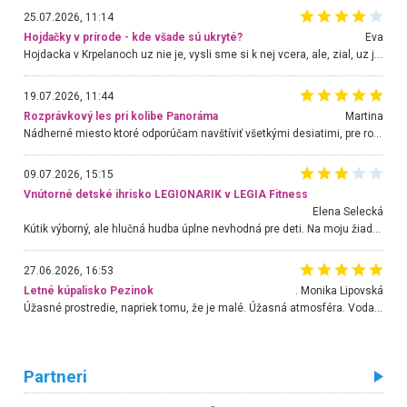
25.07.2026, 11:14
Hojdačky v prírode - kde všade sú ukryté?
Eva
Hojdacka v Krpelanoch uz nie je, vysli sme si k nej vcera, ale, zial, uz je znicena. Ak sem planujete cestu len kvoli hojdacke, mozete si ju usetrit. Krasny vyhlad je tu vsak aj bez hojdacky :-)
19.07.2026, 11:44
Rozprávkový les pri kolibe Panoráma
Martina
Nádherné miesto ktoré odporúčam navštíviť všetkými desiatimi, pre rodiny s deťmi, dôchodcom... Proste a jednoducho ozaj rozprávkový les.. určite ešte prídeme. Odniesli sme si na pamiatku krásne tričká,
09.07.2026, 15:15
Vnútorné detské ihrisko LEGIONARIK v LEGIA Fitness
Elena Selecká
Kútik výborný, ale hlučná hudba úplne nevhodná pre deti. Na moju žiadosť o aspoň sušenie nereagovali.
27.06.2026, 16:53
Letné kúpalisko Pezinok
. Monika Lipovská
Úžasné prostredie, napriek tomu, že je malé. Úžasná atmosféra. Voda fantastická a nádherná. Ľudí je pomerne veľa, ale su mili a ohľaduplní. Je veľmi zaujímavé sledovať, ako dokážu spolu športovať cudzí ľudia a bez ohľadu na vek. Vládne tu pohoda. Vnuka neviem dostať z vody. Ďakujem za krásny deň . Urcite sa sem vrátim. Jediný problém je s parkovaním, ale aj ten sa mi podarilo vyriešiť. Monika Bratislava
Partneri