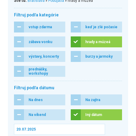
Ste tu:
Bratislava
»
Podujatia
» hrady a múzeá
Filtruj podľa kategórie
vstup zdarma
keď je zlé počasie
zábava vonku
hrady a múzeá
výstavy, koncerty
burzy a jarmoky
prednášky,
workshopy
Filtruj podľa dátumu
Na dnes
Na zajtra
Na víkend
Iný dátum