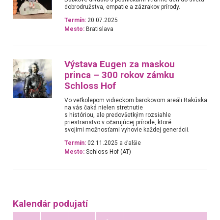
dobrodružstva, empatie a zázrakov prírody.
Termín:
20.07.2025
Mesto:
Bratislava
Výstava Eugen za maskou
princa – 300 rokov zámku
Schloss Hof
Vo veľkolepom vidieckom barokovom areáli Rakúska
na vás čaká nielen stretnutie
s históriou, ale predovšetkým rozsiahle
priestranstvo v očarujúcej prírode, ktoré
svojimi možnosťami vyhovie každej generácii.
Termín:
02.11.2025 a ďalšie
Mesto:
Schloss Hof (AT)
Kalendár podujatí