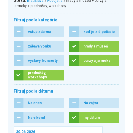
Ste tu:
Bratislava
»
Podujatia
» hrady a múzeá + burzy a
jarmoky + prednášky, workshopy
Filtruj podľa kategórie
vstup zdarma
keď je zlé počasie
zábava vonku
hrady a múzeá
výstavy, koncerty
burzy a jarmoky
prednášky,
workshopy
Filtruj podľa dátumu
Na dnes
Na zajtra
Na víkend
Iný dátum