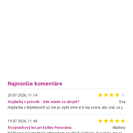
Najnovšie komentáre
25.07.2026, 11:14
Hojdačky v prírode - kde všade sú ukryté?
Eva
Hojdacka v Krpelanoch uz nie je, vysli sme si k nej vcera, ale, zial, uz je znicena. Ak sem planujete cestu len kvoli hojdacke, mozete si ju usetrit. Krasny vyhlad je tu vsak aj bez hojdacky :-)
19.07.2026, 11:44
Rozprávkový les pri kolibe Panoráma
Martina