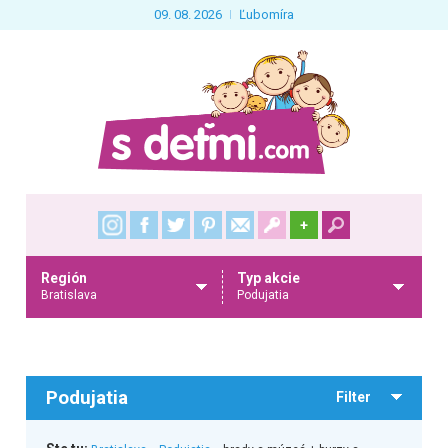
09. 08. 2026
Ľubomíra
+
Región
Typ akcie
Bratislava
Podujatia
Podujatia
Filter