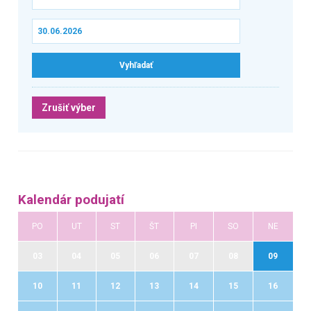
Zrušiť výber
Kalendár podujatí
PO
UT
ST
ŠT
PI
SO
NE
03
04
05
06
07
08
09
10
11
12
13
14
15
16