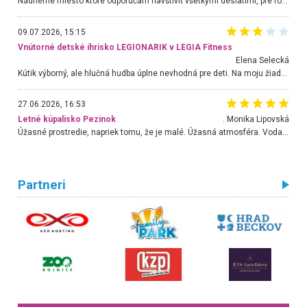
Nádherné miesto ktoré odporúčam navštíviť všetkými desiatimi, pre rodiny s deťmi, dôchodcom... Proste a jednoducho ozaj rozprávkový les.. určite ešte prídeme. Odniesli sme si na pamiatku krásne tričká,
09.07.2026, 15:15
Vnútorné detské ihrisko LEGIONARIK v LEGIA Fitness
Elena Selecká
Kútik výborný, ale hlučná hudba úplne nevhodná pre deti. Na moju žiadosť o aspoň sušenie nereagovali.
27.06.2026, 16:53
Letné kúpalisko Pezinok
. Monika Lipovská
Úžasné prostredie, napriek tomu, že je malé. Úžasná atmosféra. Voda fantastická a nádherná. Ľudí je pomerne veľa, ale su mili a ohľaduplní. Je veľmi zaujímavé sledovať, ako dokážu spolu športovať cudzí ľudia a bez ohľadu na vek. Vládne tu pohoda. Vnuka neviem dostať z vody. Ďakujem za krásny deň . Urcite sa sem vrátim. Jediný problém je s parkovaním, ale aj ten sa mi podarilo vyriešiť. Monika Bratislava
Partneri