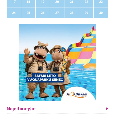
17
18
19
20
21
22
23
24
25
26
27
28
29
30
Najčítanejšie