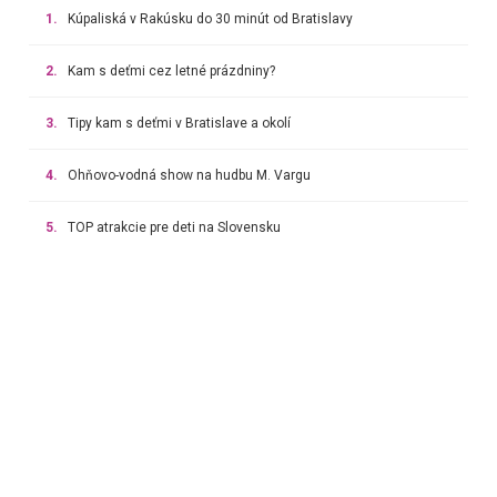
1.
Kúpaliská v Rakúsku do 30 minút od Bratislavy
2.
Kam s deťmi cez letné prázdniny?
3.
Tipy kam s deťmi v Bratislave a okolí
4.
Ohňovo-vodná show na hudbu M. Vargu
5.
TOP atrakcie pre deti na Slovensku