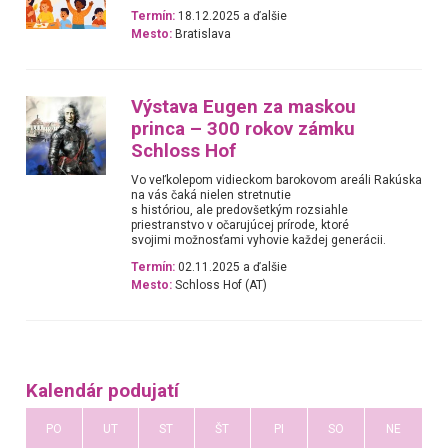
Termín:
18.12.2025 a ďalšie
Mesto:
Bratislava
Výstava Eugen za maskou
princa – 300 rokov zámku
Schloss Hof
Vo veľkolepom vidieckom barokovom areáli Rakúska
na vás čaká nielen stretnutie
s históriou, ale predovšetkým rozsiahle
priestranstvo v očarujúcej prírode, ktoré
svojimi možnosťami vyhovie každej generácii.
Termín:
02.11.2025 a ďalšie
Mesto:
Schloss Hof (AT)
Kalendár podujatí
PO
UT
ST
ŠT
PI
SO
NE