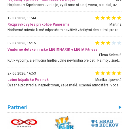
Hojdacka v Krpelanoch uz nie je, vysli sme si k nej vcera, ale, zial, uz je znicena. Ak sem planujete cestu len kvoli hojdacke, mozete si ju usetrit. Krasny vyhlad je tu vsak aj bez hojdacky :-)
19.07.2026, 11:44
Rozprávkový les pri kolibe Panoráma
Martina
Nádherné miesto ktoré odporúčam navštíviť všetkými desiatimi, pre rodiny s deťmi, dôchodcom... Proste a jednoducho ozaj rozprávkový les.. určite ešte prídeme. Odniesli sme si na pamiatku krásne tričká,
09.07.2026, 15:15
Vnútorné detské ihrisko LEGIONARIK v LEGIA Fitness
Elena Selecká
Kútik výborný, ale hlučná hudba úplne nevhodná pre deti. Na moju žiadosť o aspoň sušenie nereagovali.
27.06.2026, 16:53
Letné kúpalisko Pezinok
. Monika Lipovská
Úžasné prostredie, napriek tomu, že je malé. Úžasná atmosféra. Voda fantastická a nádherná. Ľudí je pomerne veľa, ale su mili a ohľaduplní. Je veľmi zaujímavé sledovať, ako dokážu spolu športovať cudzí ľudia a bez ohľadu na vek. Vládne tu pohoda. Vnuka neviem dostať z vody. Ďakujem za krásny deň . Urcite sa sem vrátim. Jediný problém je s parkovaním, ale aj ten sa mi podarilo vyriešiť. Monika Bratislava
Partneri