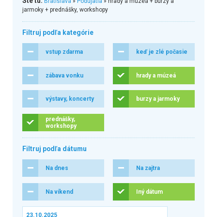
Ste tu:
Bratislava
»
Podujatia
» hrady a múzeá + burzy a
jarmoky + prednášky, workshopy
Filtruj podľa kategórie
vstup zdarma
keď je zlé počasie
zábava vonku
hrady a múzeá
výstavy, koncerty
burzy a jarmoky
prednášky,
workshopy
Filtruj podľa dátumu
Na dnes
Na zajtra
Na víkend
Iný dátum