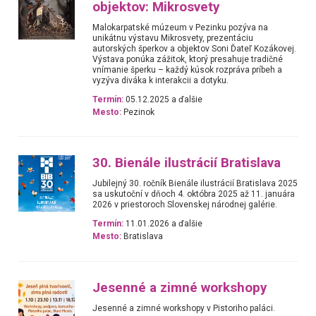
objektov: Mikrosvety
Malokarpatské múzeum v Pezinku pozýva na
unikátnu výstavu Mikrosvety, prezentáciu
autorských šperkov a objektov Soni Ďateľ Kozákovej.
Výstava ponúka zážitok, ktorý presahuje tradičné
vnímanie šperku – každý kúsok rozpráva príbeh a
vyzýva diváka k interakcii a dotyku.
Termín:
05.12.2025 a ďalšie
Mesto:
Pezinok
30. Bienále ilustrácií Bratislava
Jubilejný 30. ročník Bienále ilustrácií Bratislava 2025
sa uskutoční v dňoch 4. októbra 2025 až 11. januára
2026 v priestoroch Slovenskej národnej galérie.
Termín:
11.01.2026 a ďalšie
Mesto:
Bratislava
Jesenné a zimné workshopy
Jesenné a zimné workshopy v Pistoriho paláci.