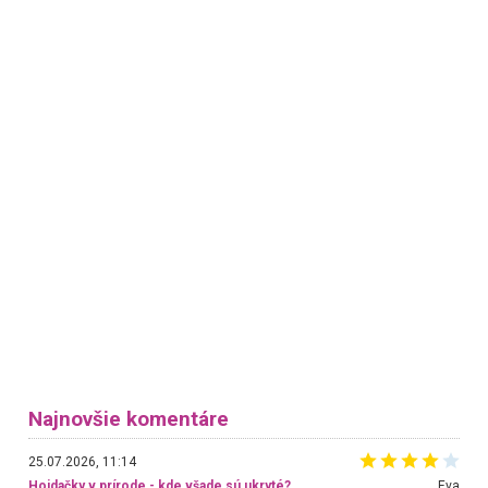
Najnovšie komentáre
25.07.2026, 11:14
Hojdačky v prírode - kde všade sú ukryté?
Eva