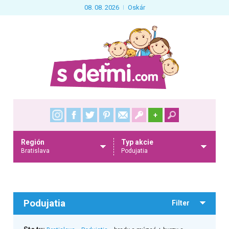
08. 08. 2026
Oskár
+
Región
Typ akcie
Bratislava
Podujatia
Podujatia
Filter