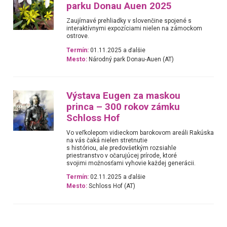
parku Donau Auen 2025
Zaujímavé prehliadky v slovenčine spojené s
interaktívnymi expozíciami nielen na zámockom
ostrove.
Termín:
01.11.2025 a ďalšie
Mesto:
Národný park Donau-Auen (AT)
Výstava Eugen za maskou
princa – 300 rokov zámku
Schloss Hof
Vo veľkolepom vidieckom barokovom areáli Rakúska
na vás čaká nielen stretnutie
s históriou, ale predovšetkým rozsiahle
priestranstvo v očarujúcej prírode, ktoré
svojimi možnosťami vyhovie každej generácii.
Termín:
02.11.2025 a ďalšie
Mesto:
Schloss Hof (AT)