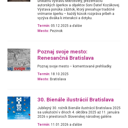
unikátnu výstavu Mikrosvety, prezentáciu
autorských šperkov a objektov Soni Ďateľ Kozákovej.
Výstava ponúka zážitok, ktorý presahuje tradičné
vnímanie šperku – každý kúsok rozpráva príbeh a
vyzýva diváka k interakcii a dotyku.
Termín:
05.12.2025 a ďalšie
Mesto:
Pezinok
Poznaj svoje mesto:
Renesančná Bratislava
Poznaj svoje mesto – komentované prehliadky.
Termín:
18.10.2025
Mesto:
Bratislava
30. Bienále ilustrácií Bratislava
Jubilejný 30. ročník Bienále ilustrácií Bratislava 2025
sa uskutoční v dňoch 4. októbra 2025 až 11. januára
2026 v priestoroch Slovenskej národnej galérie.
Termín:
11.01.2026 a ďalšie