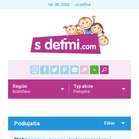
06. 08. 2026
Jozefína
+
Región
Typ akcie
Bratislava
Podujatia
Podujatia
Filter