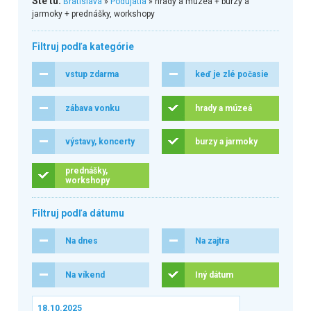
Ste tu:
Bratislava
»
Podujatia
» hrady a múzeá + burzy a
jarmoky + prednášky, workshopy
Filtruj podľa kategórie
vstup zdarma
keď je zlé počasie
zábava vonku
hrady a múzeá
výstavy, koncerty
burzy a jarmoky
prednášky,
workshopy
Filtruj podľa dátumu
Na dnes
Na zajtra
Na víkend
Iný dátum