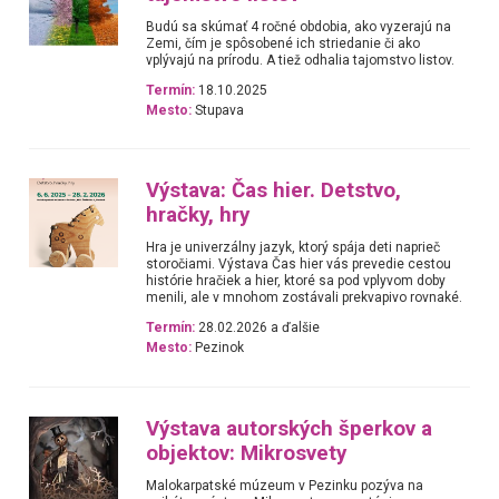
Budú sa skúmať 4 ročné obdobia, ako vyzerajú na
Zemi, čím je spôsobené ich striedanie či ako
vplývajú na prírodu. A tiež odhalia tajomstvo listov.
Termín:
18.10.2025
Mesto:
Stupava
Výstava: Čas hier. Detstvo,
hračky, hry
Hra je univerzálny jazyk, ktorý spája deti naprieč
storočiami. Výstava Čas hier vás prevedie cestou
histórie hračiek a hier, ktoré sa pod vplyvom doby
menili, ale v mnohom zostávali prekvapivo rovnaké.
Termín:
28.02.2026 a ďalšie
Mesto:
Pezinok
Výstava autorských šperkov a
objektov: Mikrosvety
Malokarpatské múzeum v Pezinku pozýva na