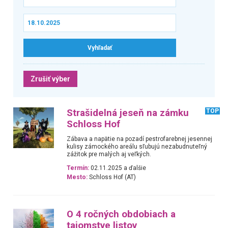
Zrušiť výber
Strašidelná jeseň na zámku
TOP
Schloss Hof
Zábava a napätie na pozadí pestrofarebnej jesennej
kulisy zámockého areálu sľubujú nezabudnuteľný
zážitok pre malých aj veľkých.
Termín:
02.11.2025 a ďalšie
Mesto:
Schloss Hof (AT)
O 4 ročných obdobiach a
tajomstve listov