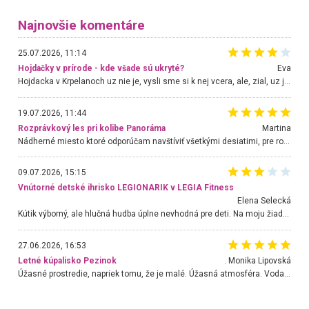
Najnovšie komentáre
25.07.2026, 11:14
Hojdačky v prírode - kde všade sú ukryté?
Eva
Hojdacka v Krpelanoch uz nie je, vysli sme si k nej vcera, ale, zial, uz je znicena. Ak sem planujete cestu len kvoli hojdacke, mozete si ju usetrit. Krasny vyhlad je tu vsak aj bez hojdacky :-)
19.07.2026, 11:44
Rozprávkový les pri kolibe Panoráma
Martina
Nádherné miesto ktoré odporúčam navštíviť všetkými desiatimi, pre rodiny s deťmi, dôchodcom... Proste a jednoducho ozaj rozprávkový les.. určite ešte prídeme. Odniesli sme si na pamiatku krásne tričká,
09.07.2026, 15:15
Vnútorné detské ihrisko LEGIONARIK v LEGIA Fitness
Elena Selecká
Kútik výborný, ale hlučná hudba úplne nevhodná pre deti. Na moju žiadosť o aspoň sušenie nereagovali.
27.06.2026, 16:53
Letné kúpalisko Pezinok
. Monika Lipovská
Úžasné prostredie, napriek tomu, že je malé. Úžasná atmosféra. Voda fantastická a nádherná. Ľudí je pomerne veľa, ale su mili a ohľaduplní. Je veľmi zaujímavé sledovať, ako dokážu spolu športovať cudzí ľudia a bez ohľadu na vek. Vládne tu pohoda. Vnuka neviem dostať z vody. Ďakujem za krásny deň . Urcite sa sem vrátim. Jediný problém je s parkovaním, ale aj ten sa mi podarilo vyriešiť. Monika Bratislava