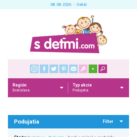
08. 08. 2026
Oskár
+
Región
Typ akcie
Bratislava
Podujatia
Podujatia
Filter