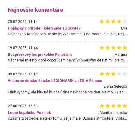
Najnovšie komentáre
25.07.2026, 11:14
Hojdačky v prírode - kde všade sú ukryté?
Eva
Hojdacka v Krpelanoch uz nie je, vysli sme si k nej vcera, ale, zial, uz je znicena. Ak sem planujete cestu len kvoli hojdacke, mozete si ju usetrit. Krasny vyhlad je tu vsak aj bez hojdacky :-)
19.07.2026, 11:44
Rozprávkový les pri kolibe Panoráma
Martina
Nádherné miesto ktoré odporúčam navštíviť všetkými desiatimi, pre rodiny s deťmi, dôchodcom... Proste a jednoducho ozaj rozprávkový les.. určite ešte prídeme. Odniesli sme si na pamiatku krásne tričká,
09.07.2026, 15:15
Vnútorné detské ihrisko LEGIONARIK v LEGIA Fitness
Elena Selecká
Kútik výborný, ale hlučná hudba úplne nevhodná pre deti. Na moju žiadosť o aspoň sušenie nereagovali.
27.06.2026, 16:53
Letné kúpalisko Pezinok
. Monika Lipovská
Úžasné prostredie, napriek tomu, že je malé. Úžasná atmosféra. Voda fantastická a nádherná. Ľudí je pomerne veľa, ale su mili a ohľaduplní. Je veľmi zaujímavé sledovať, ako dokážu spolu športovať cudzí ľudia a bez ohľadu na vek. Vládne tu pohoda. Vnuka neviem dostať z vody. Ďakujem za krásny deň . Urcite sa sem vrátim. Jediný problém je s parkovaním, ale aj ten sa mi podarilo vyriešiť. Monika Bratislava