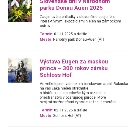
Slovenské dni v Národnom
parku Donau Auen 2025
Zaujímavé prehliadky v slovenčine spojené s
interaktívnymi expozíciami nielen na zámockom
ostrove.
Termín:
01.11.2025 a ďalšie
Mesto:
Národný park Donau-Auen (AT)
Výstava Eugen za maskou
princa – 300 rokov zámku
Schloss Hof
Vo veľkolepom vidieckom barokovom areáli Rakúska
na vás čaká nielen stretnutie
s históriou, ale predovšetkým rozsiahle
priestranstvo v očarujúcej prírode, ktoré
svojimi možnosťami vyhovie každej generácii.
Termín:
02.11.2025 a ďalšie
Mesto:
Schloss Hof (AT)