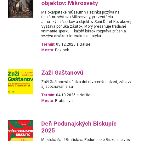
objektov: Mikrosvety
Malokarpatské múzeum v Pezinku pozýva na
unikátnu výstavu Mikrosvety, prezentáciu
autorských šperkov a objektov Soni Ďateľ Kozákovej.
Výstava ponúka zážitok, ktorý presahuje tradičné
vnímanie šperku – každý kúsok rozpráva príbeh a
vyzýva diváka k interakcii a dotyku.
Termín:
05.12.2025 a ďalšie
Mesto:
Pezinok
Zaži Gaštanovú
Zaži Gaštanová sú dva dni otvorených dverí, zábavy
aj spoznávania sa
Termín:
04.10.2025 a ďalšie
Mesto:
Bratislava
Deň Podunajských Biskupíc
2025
Mestská časť Bratislava-Podunajské Biskupice vás