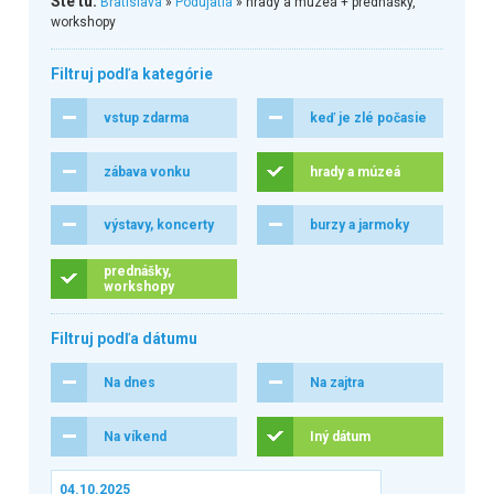
Ste tu:
Bratislava
»
Podujatia
» hrady a múzeá + prednášky,
workshopy
Filtruj podľa kategórie
vstup zdarma
keď je zlé počasie
zábava vonku
hrady a múzeá
výstavy, koncerty
burzy a jarmoky
prednášky,
workshopy
Filtruj podľa dátumu
Na dnes
Na zajtra
Na víkend
Iný dátum