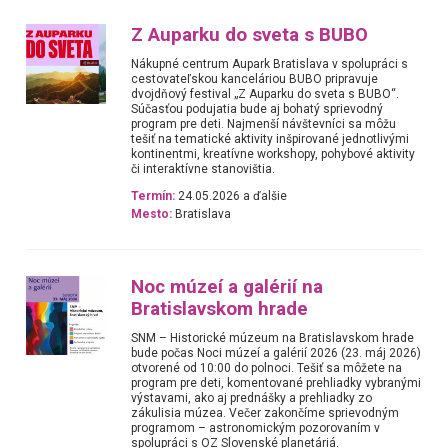
Z Auparku do sveta s BUBO
Nákupné centrum Aupark Bratislava v spolupráci s
cestovateľskou kanceláriou BUBO pripravuje
dvojdňový festival „Z Auparku do sveta s BUBO“.
Súčasťou podujatia bude aj bohatý sprievodný
program pre deti. Najmenší návštevníci sa môžu
tešiť na tematické aktivity inšpirované jednotlivými
kontinentmi, kreatívne workshopy, pohybové aktivity
či interaktívne stanovištia.
Termín:
24.05.2026 a ďalšie
Mesto:
Bratislava
Noc múzeí a galérií na
Bratislavskom hrade
SNM – Historické múzeum na Bratislavskom hrade
bude počas Noci múzeí a galérií 2026 (23. máj 2026)
otvorené od 10:00 do polnoci. Tešiť sa môžete na
program pre deti, komentované prehliadky vybranými
výstavami, ako aj prednášky a prehliadky zo
zákulisia múzea. Večer zakončíme sprievodným
programom – astronomickým pozorovaním v
spolupráci s OZ Slovenské planetáriá.