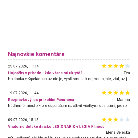
Najnovšie komentáre
25.07.2026, 11:14
Hojdačky v prírode - kde všade sú ukryté?
Eva
Hojdacka v Krpelanoch uz nie je, vysli sme si k nej vcera, ale, zial, uz je znicena. Ak sem planujete cestu len kvoli hojdacke, mozete si ju usetrit. Krasny vyhlad je tu vsak aj bez hojdacky :-)
19.07.2026, 11:44
Rozprávkový les pri kolibe Panoráma
Martina
Nádherné miesto ktoré odporúčam navštíviť všetkými desiatimi, pre rodiny s deťmi, dôchodcom... Proste a jednoducho ozaj rozprávkový les.. určite ešte prídeme. Odniesli sme si na pamiatku krásne tričká,
09.07.2026, 15:15
Vnútorné detské ihrisko LEGIONARIK v LEGIA Fitness
Elena Selecká