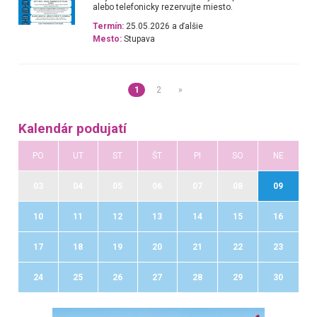
alebo telefonicky rezervujte miesto.
Termín:
25.05.2026 a ďalšie
Mesto:
Stupava
1
2
»
Kalendár podujatí
PO
UT
ST
ŠT
PI
SO
NE
03
04
05
06
07
08
09
10
11
12
13
14
15
16
17
18
19
20
21
22
23
24
25
26
27
28
29
30