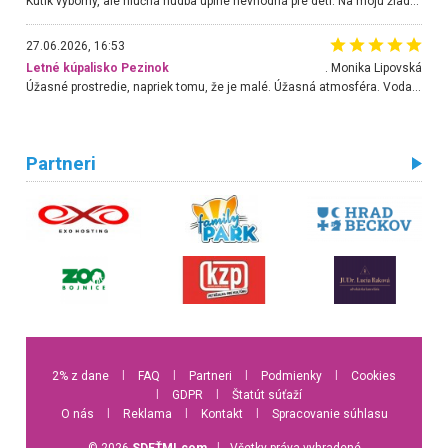
Kútik výborný, ale hlučná hudba úplne nevhodná pre deti. Na moju žiadosť o aspoň sušenie nereagovali.
27.06.2026, 16:53
Letné kúpalisko Pezinok
. Monika Lipovská
Úžasné prostredie, napriek tomu, že je malé. Úžasná atmosféra. Voda fantastická a nádherná. Ľudí je pomerne veľa, ale su mili a ohľaduplní. Je veľmi zaujímavé sledovať, ako dokážu spolu športovať cudzí ľudia a bez ohľadu na vek. Vládne tu pohoda. Vnuka neviem dostať z vody. Ďakujem za krásny deň . Urcite sa sem vrátim. Jediný problém je s parkovaním, ale aj ten sa mi podarilo vyriešiť. Monika Bratislava
Partneri
2% z dane
l
FAQ
l
Partneri
l
Podmienky
l
Cookies
l
GDPR
l
Štatút súťaží
O nás
l
Reklama
l
Kontakt
l
Spracovanie súhlasu