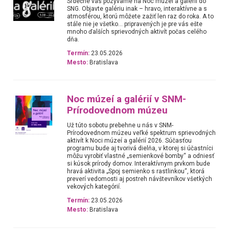
Srdečne vás pozývame na Noc múzeí a galérií do
SNG. Objavte galériu inak – hravo, interaktívne a s
atmosférou, ktorú môžete zažiť len raz do roka. A to
stále nie je všetko… pripravených je pre vás ešte
mnoho ďalších sprievodných aktivít počas celého
dňa.
Termín:
23.05.2026
Mesto:
Bratislava
Noc múzeí a galérií v SNM-
Prírodovednom múzeu
Už túto sobotu prebehne u nás v SNM-
Prírodovednom múzeu veľké spektrum sprievodných
aktivít k Noci múzeí a galérií 2026. Súčasťou
programu bude aj tvorivá dielňa, v ktorej si účastníci
môžu vyrobiť vlastné „semienkové bomby“ a odniesť
si kúsok prírody domov. Interaktívnym prvkom bude
hravá aktivita „Spoj semienko s rastlinkou“, ktorá
preverí vedomosti aj postreh návštevníkov všetkých
vekových kategórií.
Termín:
23.05.2026
Mesto:
Bratislava