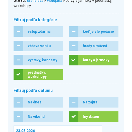
Ste tu:
Bratislava
»
Podujatia
» burzy a jarmoky + prednášky,
workshopy
Filtruj podľa kategórie
vstup zdarma
keď je zlé počasie
zábava vonku
hrady a múzeá
výstavy, koncerty
burzy a jarmoky
prednášky,
workshopy
Filtruj podľa dátumu
Na dnes
Na zajtra
Na víkend
Iný dátum