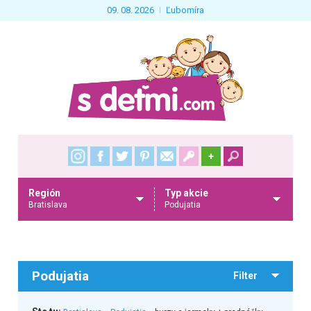
09. 08. 2026
Ľubomíra
+
Región
Typ akcie
Bratislava
Podujatia
Podujatia
Filter