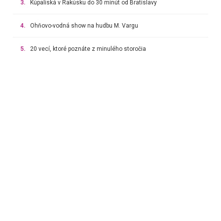
3.
Kúpaliská v Rakúsku do 30 minút od Bratislavy
4.
Ohňovo-vodná show na hudbu M. Vargu
5.
20 vecí, ktoré poznáte z minulého storočia