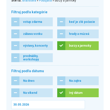
Ste tu:
Bratislava
»
Podujatia
» burzy a jarmoky
Filtruj podľa kategórie
vstup zdarma
keď je zlé počasie
zábava vonku
hrady a múzeá
výstavy, koncerty
burzy a jarmoky
prednášky,
workshopy
Filtruj podľa dátumu
Na dnes
Na zajtra
Na víkend
Iný dátum