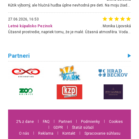
Kútik výborný, ale hlučná hudba úplne nevhodná pre deti. Na moju žiadosť o aspoň sušenie nereagovali.
27.06.2026, 16:53
Letné kúpalisko Pezinok
. Monika Lipovská
Úžasné prostredie, napriek tomu, že je malé. Úžasná atmosféra. Voda fantastická a nádherná. Ľudí je pomerne veľa, ale su mili a ohľaduplní. Je veľmi zaujímavé sledovať, ako dokážu spolu športovať cudzí ľudia a bez ohľadu na vek. Vládne tu pohoda. Vnuka neviem dostať z vody. Ďakujem za krásny deň . Urcite sa sem vrátim. Jediný problém je s parkovaním, ale aj ten sa mi podarilo vyriešiť. Monika Bratislava
Partneri
2% z dane
l
FAQ
l
Partneri
l
Podmienky
l
Cookies
l
GDPR
l
Štatút súťaží
O nás
l
Reklama
l
Kontakt
l
Spracovanie súhlasu