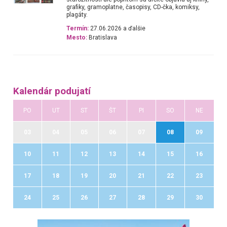
grafiky, gramoplatne, časopisy, CD-čka, komiksy,
plagáty.
Termín:
27.06.2026 a ďalšie
Mesto:
Bratislava
Kalendár podujatí
PO
UT
ST
ŠT
PI
SO
NE
03
04
05
06
07
08
09
10
11
12
13
14
15
16
17
18
19
20
21
22
23
24
25
26
27
28
29
30