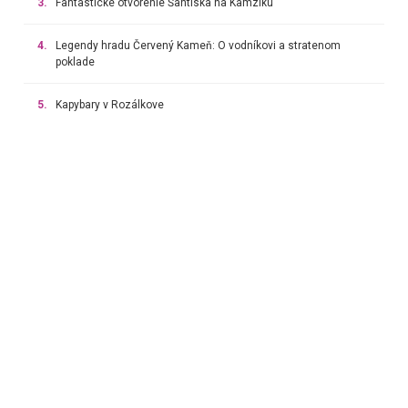
3.
Fantastické otvorenie Šantiska na Kamzíku
4.
Legendy hradu Červený Kameň: O vodníkovi a stratenom
poklade
5.
Kapybary v Rozálkove