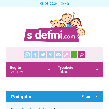
08. 08. 2026
Oskár
+
Región
Typ akcie
Bratislava
Podujatia
Podujatia
Filter