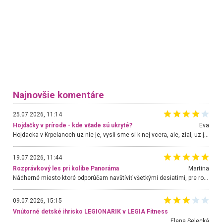
Najnovšie komentáre
25.07.2026, 11:14
Hojdačky v prírode - kde všade sú ukryté?
Eva
Hojdacka v Krpelanoch uz nie je, vysli sme si k nej vcera, ale, zial, uz je znicena. Ak sem planujete cestu len kvoli hojdacke, mozete si ju usetrit. Krasny vyhlad je tu vsak aj bez hojdacky :-)
19.07.2026, 11:44
Rozprávkový les pri kolibe Panoráma
Martina
Nádherné miesto ktoré odporúčam navštíviť všetkými desiatimi, pre rodiny s deťmi, dôchodcom... Proste a jednoducho ozaj rozprávkový les.. určite ešte prídeme. Odniesli sme si na pamiatku krásne tričká,
09.07.2026, 15:15
Vnútorné detské ihrisko LEGIONARIK v LEGIA Fitness
Elena Selecká