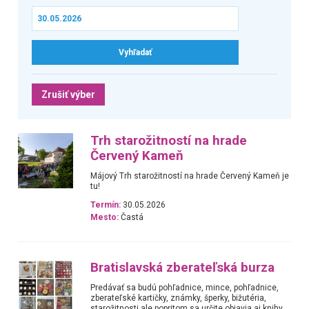
Zrušiť výber
Trh starožitností na hrade
Červený Kameň
Májový Trh starožitností na hrade Červený Kameň je
tu!
Termín:
30.05.2026
Mesto:
Častá
Bratislavská zberateľská burza
Predávať sa budú pohľadnice, mince, pohľadnice,
zberateľské kartičky, známky, šperky, bižutéria,
starožitnosti ale popritom sa určite objavia aj knihy,