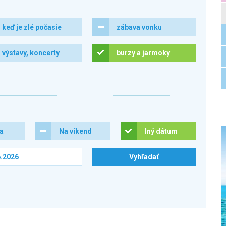
keď je zlé počasie
zábava vonku
výstavy, koncerty
burzy a jarmoky
ra
Na víkend
Iný dátum