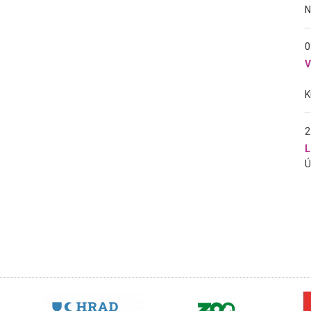
0
2
L