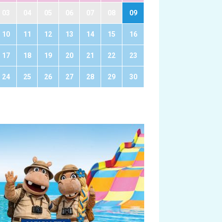
03
04
05
06
07
08
09
10
11
12
13
14
15
16
17
18
19
20
21
22
23
24
25
26
27
28
29
30