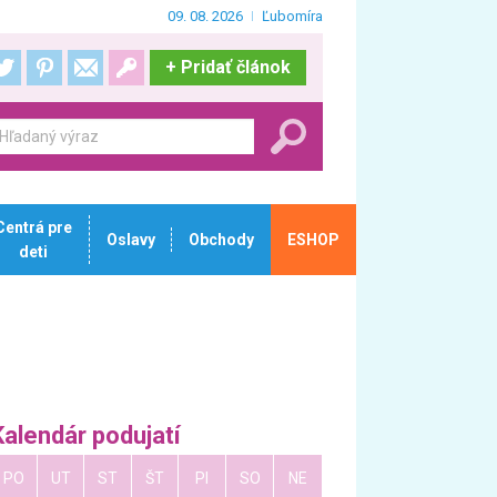
09. 08. 2026
Ľubomíra
+
Pridať článok
Centrá pre
Oslavy
Obchody
ESHOP
deti
Kalendár podujatí
PO
UT
ST
ŠT
PI
SO
NE