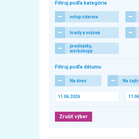
Filtruj podľa kategórie
vstup zdarma
hrady a múzeá
prednášky,
workshopy
Filtruj podľa dátumu
Na dnes
Na zajt
Zrušiť výber