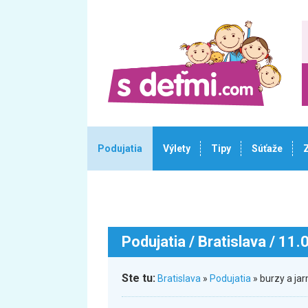
Podujatia
Výlety
Tipy
Súťaže
Podujatia
/ Bratislava / 11
Ste tu:
Bratislava
»
Podujatia
» burzy a ja