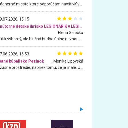
Nádherné miesto ktoré odporúčam navštíviť všetkými desiatimi, pre rodiny s deťmi, dôchodcom... Proste a jednoducho ozaj rozprávkový les.. určite ešte prídeme. Odniesli sme si na pamiatku krásne tričká,
9.07.2026, 15:15
Vnútorné detské ihrisko LEGIONARIK v LEGIA Fitness
Elena Selecká
Kútik výborný, ale hlučná hudba úplne nevhodná pre deti. Na moju žiadosť o aspoň sušenie nereagovali.
7.06.2026, 16:53
etné kúpalisko Pezinok
. Monika Lipovská
Úžasné prostredie, napriek tomu, že je malé. Úžasná atmosféra. Voda fantastická a nádherná. Ľudí je pomerne veľa, ale su mili a ohľaduplní. Je veľmi zaujímavé sledovať, ako dokážu spolu športovať cudzí ľudia a bez ohľadu na vek. Vládne tu pohoda. Vnuka neviem dostať z vody. Ďakujem za krásny deň . Urcite sa sem vrátim. Jediný problém je s parkovaním, ale aj ten sa mi podarilo vyriešiť. Monika Bratislava