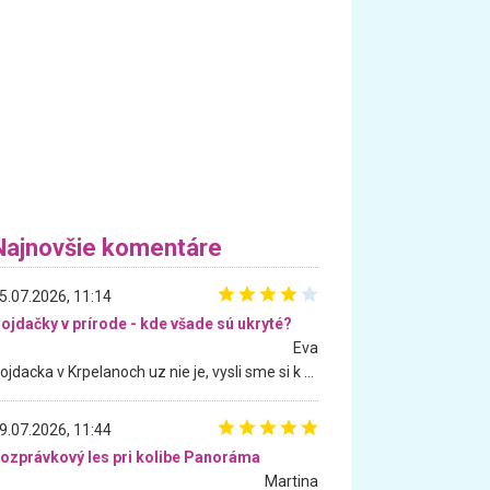
Najnovšie komentáre
5.07.2026, 11:14
ojdačky v prírode - kde všade sú ukryté?
Eva
Hojdacka v Krpelanoch uz nie je, vysli sme si k nej vcera, ale, zial, uz je znicena. Ak sem planujete cestu len kvoli hojdacke, mozete si ju usetrit. Krasny vyhlad je tu vsak aj bez hojdacky :-)
9.07.2026, 11:44
ozprávkový les pri kolibe Panoráma
Martina