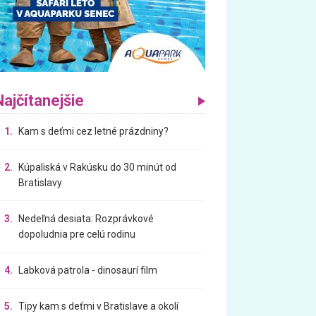
Najčítanejšie
1.
Kam s deťmi cez letné prázdniny?
2.
Kúpaliská v Rakúsku do 30 minút od
Bratislavy
3.
Nedeľná desiata: Rozprávkové
dopoludnia pre celú rodinu
4.
Labková patrola - dinosaurí film
5.
Tipy kam s deťmi v Bratislave a okolí