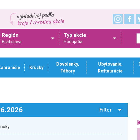
Región
Typ akcie
Bratislava
Podujatia
Dovolenky,
Ubytovanie,
Zahraničie
Krúžky
Tábory
Reštaurácie
.06.2026
Filter
rmoky