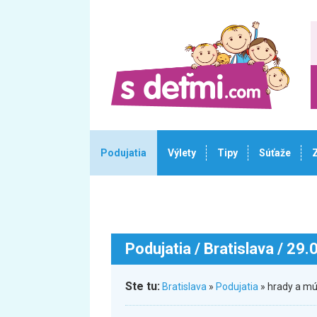
Podujatia
Výlety
Tipy
Súťaže
Podujatia
/ Bratislava / 29
Ste tu:
Bratislava
»
Podujatia
» hrady a mú