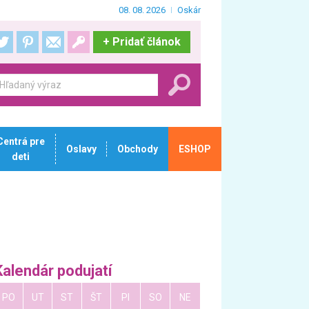
08. 08. 2026
Oskár
+
Pridať článok
Centrá pre
Oslavy
Obchody
ESHOP
deti
Kalendár podujatí
PO
UT
ST
ŠT
PI
SO
NE