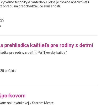
výtvarné techniky a materiály. Dielne je možné absolvovať i
z ohľadu na predchádzajúce skúsenosti.
025
a
a prehliadka kaštieľa pre rodiny s deťmi
liadka pre rodiny s deťmi: Pálffyovský kaštieľ.
25 a ďalšie
ešporkovom
ovom na Heydukovej v Starom Meste.