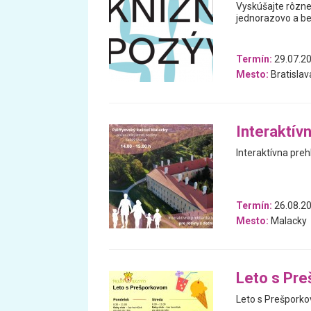
Vyskúšajte rôzne 
jednorazovo a be
Termín:
29.07.2
Mesto:
Bratislav
Interaktívn
Interaktívna preh
Termín:
26.08.20
Mesto:
Malacky
Leto s Pr
Leto s Prešpork