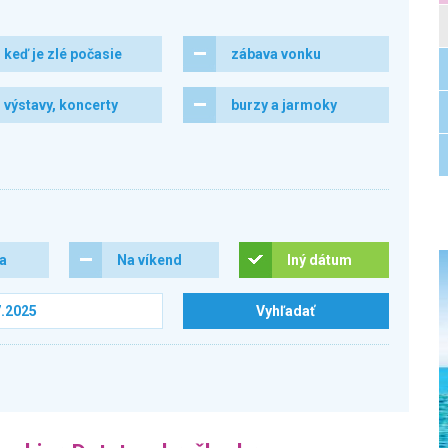
keď je zlé počasie
zábava vonku
výstavy, koncerty
burzy a jarmoky
ra
Na víkend
Iný dátum