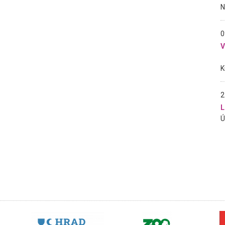
0
2
L