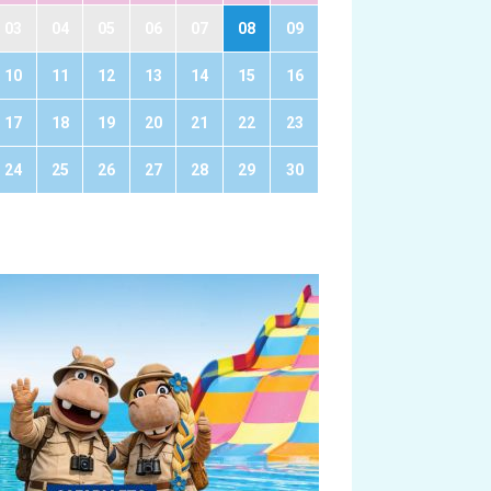
03
04
05
06
07
08
09
10
11
12
13
14
15
16
17
18
19
20
21
22
23
24
25
26
27
28
29
30