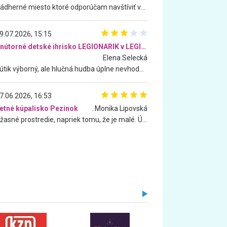
Nádherné miesto ktoré odporúčam navštíviť všetkými desiatimi, pre rodiny s deťmi, dôchodcom... Proste a jednoducho ozaj rozprávkový les.. určite ešte prídeme. Odniesli sme si na pamiatku krásne tričká,
9.07.2026, 15:15
Vnútorné detské ihrisko LEGIONARIK v LEGIA Fitness
Elena Selecká
Kútik výborný, ale hlučná hudba úplne nevhodná pre deti. Na moju žiadosť o aspoň sušenie nereagovali.
7.06.2026, 16:53
etné kúpalisko Pezinok
. Monika Lipovská
Úžasné prostredie, napriek tomu, že je malé. Úžasná atmosféra. Voda fantastická a nádherná. Ľudí je pomerne veľa, ale su mili a ohľaduplní. Je veľmi zaujímavé sledovať, ako dokážu spolu športovať cudzí ľudia a bez ohľadu na vek. Vládne tu pohoda. Vnuka neviem dostať z vody. Ďakujem za krásny deň . Urcite sa sem vrátim. Jediný problém je s parkovaním, ale aj ten sa mi podarilo vyriešiť. Monika Bratislava