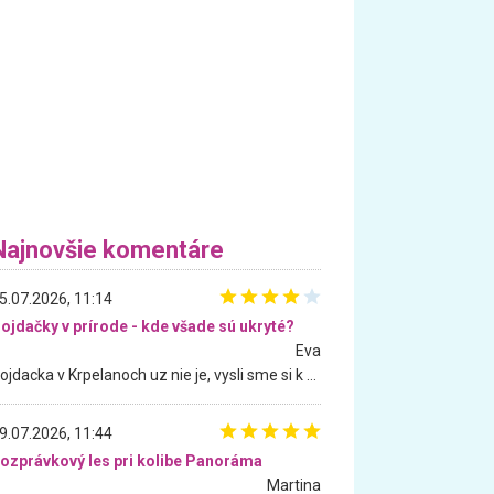
Najnovšie komentáre
5.07.2026, 11:14
ojdačky v prírode - kde všade sú ukryté?
Eva
Hojdacka v Krpelanoch uz nie je, vysli sme si k nej vcera, ale, zial, uz je znicena. Ak sem planujete cestu len kvoli hojdacke, mozete si ju usetrit. Krasny vyhlad je tu vsak aj bez hojdacky :-)
9.07.2026, 11:44
ozprávkový les pri kolibe Panoráma
Martina