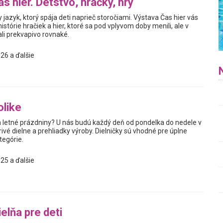
s hier. Detstvo, hračky, hry
y jazyk, ktorý spája deti naprieč storočiami. Výstava Čas hier vás
istórie hračiek a hier, ktoré sa pod vplyvom doby menili, ale v
i prekvapivo rovnaké.
26 a ďalšie
olike
na letné prázdniny? U nás budú každý deň od pondelka do nedele v
orivé dielne a prehliadky výroby. Dielničky sú vhodné pre úplne
tegórie.
25 a ďalšie
elňa pre deti