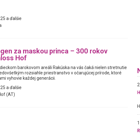
25 a ďalšie
a
gen za maskou princa – 300 rokov
loss Hof
dieckom barokovom areáli Rakúska na vás čaká nielen stretnutie
predovšetkým rozsiahle priestranstvo v očarujúcej prírode, ktoré
mi vyhovie každej generácii.
2
25 a ďalšie
H
of (AT)
1
R