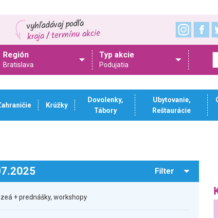
Región
Typ akcie
Bratislava
Podujatia
Dovolenky,
Ubytovanie,
Zahraničie
Krúžky
Tábory
Reštaurácie
.07.2025
Filter
zeá + prednášky, workshopy