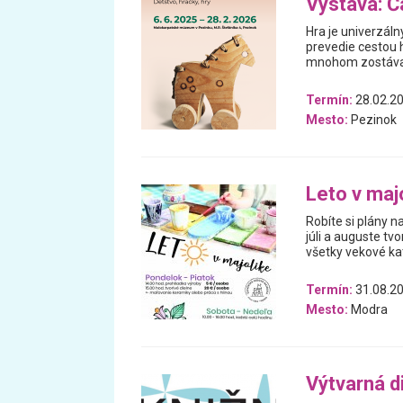
Výstava: Ča
Hra je univerzáln
prevedie cestou h
mnohom zostával
Termín:
28.02.20
Mesto:
Pezinok
Leto v maj
Robíte si plány 
júli a auguste tv
všetky vekové ka
Termín:
31.08.20
Mesto:
Modra
Výtvarná di