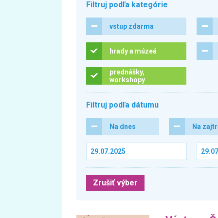
Filtruj podľa kategórie
vstup zdarma
hrady a múzeá
prednášky,
workshopy
Filtruj podľa dátumu
Na dnes
Na zajt
Zrušiť výber