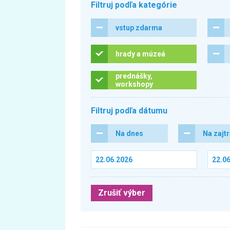
Filtruj podľa kategórie
vstup zdarma
hrady a múzeá
prednášky,
workshopy
Filtruj podľa dátumu
Na dnes
Na zajt
Zrušiť výber