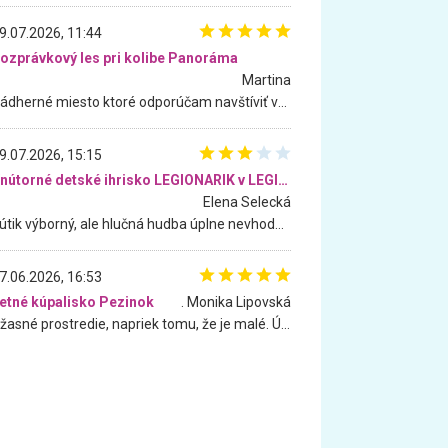
9.07.2026, 11:44
ozprávkový les pri kolibe Panoráma
Martina
Nádherné miesto ktoré odporúčam navštíviť všetkými desiatimi, pre rodiny s deťmi, dôchodcom... Proste a jednoducho ozaj rozprávkový les.. určite ešte prídeme. Odniesli sme si na pamiatku krásne tričká,
9.07.2026, 15:15
Vnútorné detské ihrisko LEGIONARIK v LEGIA Fitness
Elena Selecká
Kútik výborný, ale hlučná hudba úplne nevhodná pre deti. Na moju žiadosť o aspoň sušenie nereagovali.
7.06.2026, 16:53
etné kúpalisko Pezinok
. Monika Lipovská
Úžasné prostredie, napriek tomu, že je malé. Úžasná atmosféra. Voda fantastická a nádherná. Ľudí je pomerne veľa, ale su mili a ohľaduplní. Je veľmi zaujímavé sledovať, ako dokážu spolu športovať cudzí ľudia a bez ohľadu na vek. Vládne tu pohoda. Vnuka neviem dostať z vody. Ďakujem za krásny deň . Urcite sa sem vrátim. Jediný problém je s parkovaním, ale aj ten sa mi podarilo vyriešiť. Monika Bratislava