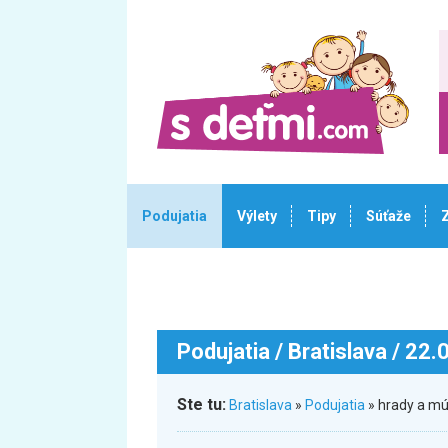
Podujatia
Výlety
Tipy
Súťaže
Podujatia
/ Bratislava / 22
Ste tu:
Bratislava
»
Podujatia
» hrady a mú