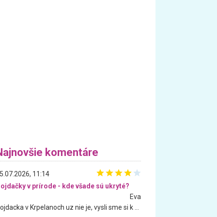
Najnovšie komentáre
5.07.2026, 11:14
ojdačky v prírode - kde všade sú ukryté?
Eva
Hojdacka v Krpelanoch uz nie je, vysli sme si k nej vcera, ale, zial, uz je znicena. Ak sem planujete cestu len kvoli hojdacke, mozete si ju usetrit. Krasny vyhlad je tu vsak aj bez hojdacky :-)