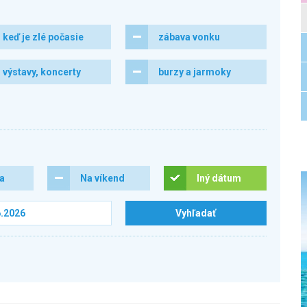
keď je zlé počasie
zábava vonku
výstavy, koncerty
burzy a jarmoky
ra
Na víkend
Iný dátum