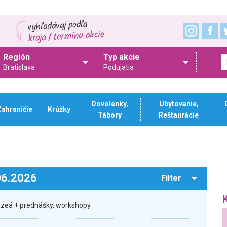
Región
Typ akcie
Bratislava
Podujatia
Dovolenky,
Ubytovanie,
Zahraničie
Krúžky
Tábory
Reštaurácie
.06.2026
Filter
zeá + prednášky, workshopy