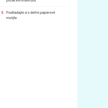
počas koronavírusu
5.
Poskladajte si s deťmi papierové
motýle