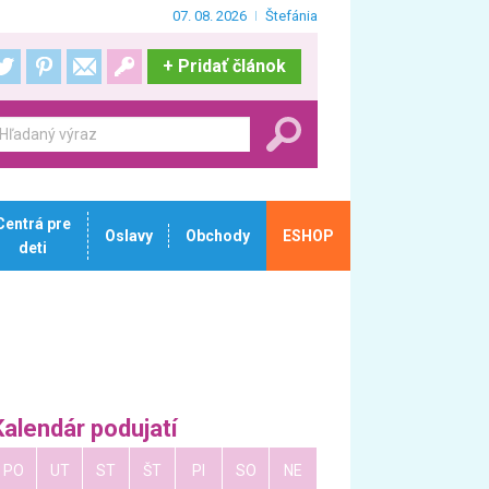
07. 08. 2026
Štefánia
+
Pridať článok
Centrá pre
Oslavy
Obchody
ESHOP
deti
Kalendár podujatí
PO
UT
ST
ŠT
PI
SO
NE