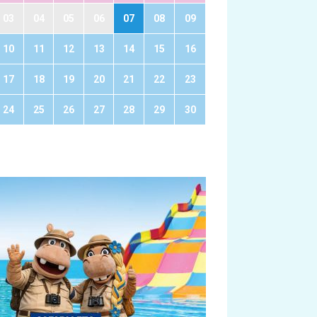
03
04
05
06
07
08
09
10
11
12
13
14
15
16
17
18
19
20
21
22
23
24
25
26
27
28
29
30