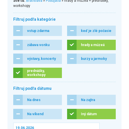
Ste tu:
Bratislava
»
Podujatia
» hrady a múzeá + prednášky,
workshopy
Filtruj podľa kategórie
vstup zdarma
keď je zlé počasie
zábava vonku
hrady a múzeá
výstavy, koncerty
burzy a jarmoky
prednášky,
workshopy
Filtruj podľa dátumu
Na dnes
Na zajtra
Na víkend
Iný dátum