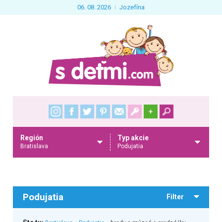
06. 08. 2026
Jozefína
+
Región
Typ akcie
Bratislava
Podujatia
Podujatia
Filter