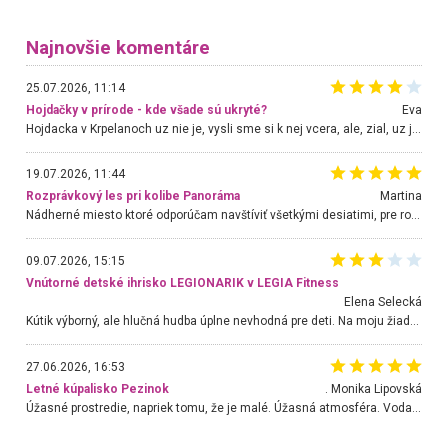
Najnovšie komentáre
25.07.2026, 11:14
Hojdačky v prírode - kde všade sú ukryté?
Eva
Hojdacka v Krpelanoch uz nie je, vysli sme si k nej vcera, ale, zial, uz je znicena. Ak sem planujete cestu len kvoli hojdacke, mozete si ju usetrit. Krasny vyhlad je tu vsak aj bez hojdacky :-)
19.07.2026, 11:44
Rozprávkový les pri kolibe Panoráma
Martina
Nádherné miesto ktoré odporúčam navštíviť všetkými desiatimi, pre rodiny s deťmi, dôchodcom... Proste a jednoducho ozaj rozprávkový les.. určite ešte prídeme. Odniesli sme si na pamiatku krásne tričká,
09.07.2026, 15:15
Vnútorné detské ihrisko LEGIONARIK v LEGIA Fitness
Elena Selecká
Kútik výborný, ale hlučná hudba úplne nevhodná pre deti. Na moju žiadosť o aspoň sušenie nereagovali.
27.06.2026, 16:53
Letné kúpalisko Pezinok
. Monika Lipovská
Úžasné prostredie, napriek tomu, že je malé. Úžasná atmosféra. Voda fantastická a nádherná. Ľudí je pomerne veľa, ale su mili a ohľaduplní. Je veľmi zaujímavé sledovať, ako dokážu spolu športovať cudzí ľudia a bez ohľadu na vek. Vládne tu pohoda. Vnuka neviem dostať z vody. Ďakujem za krásny deň . Urcite sa sem vrátim. Jediný problém je s parkovaním, ale aj ten sa mi podarilo vyriešiť. Monika Bratislava