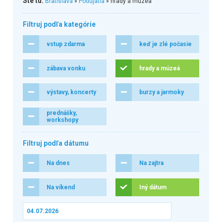
Ste tu:
Bratislava
»
Podujatia
» hrady a múzeá
Filtruj podľa kategórie
vstup zdarma
keď je zlé počasie
zábava vonku
hrady a múzeá
výstavy, koncerty
burzy a jarmoky
prednášky,
workshopy
Filtruj podľa dátumu
Na dnes
Na zajtra
Na víkend
Iný dátum