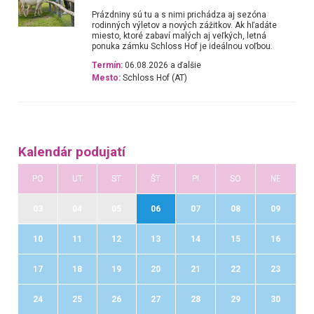
Prázdniny sú tu a s nimi prichádza aj sezóna
rodinných výletov a nových zážitkov. Ak hľadáte
miesto, ktoré zabaví malých aj veľkých, letná
ponuka zámku Schloss Hof je ideálnou voľbou.
Termín:
06.08.2026 a ďalšie
Mesto:
Schloss Hof (AT)
Kalendár podujatí
PO
UT
ST
ŠT
PI
SO
NE
03
04
05
06
07
08
09
10
11
12
13
14
15
16
17
18
19
20
21
22
23
24
25
26
27
28
29
30