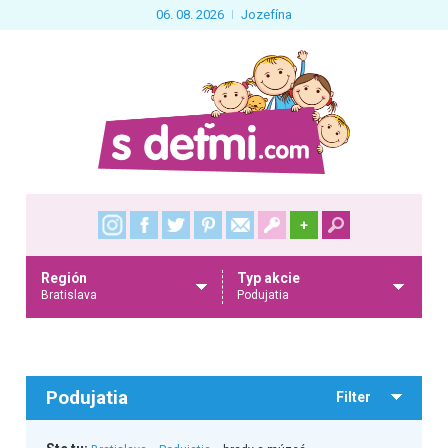
06. 08. 2026
Jozefína
+
Región
Typ akcie
Bratislava
Podujatia
Podujatia
Filter