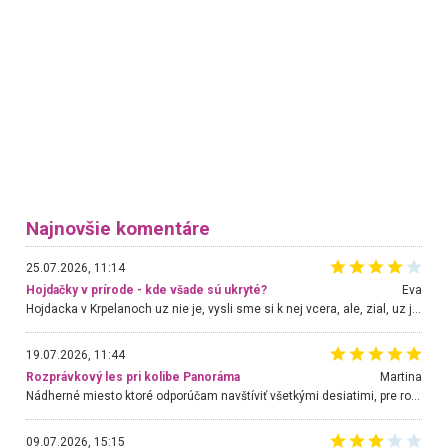
Najnovšie komentáre
25.07.2026, 11:14
Hojdačky v prírode - kde všade sú ukryté?
Eva
Hojdacka v Krpelanoch uz nie je, vysli sme si k nej vcera, ale, zial, uz je znicena. Ak sem planujete cestu len kvoli hojdacke, mozete si ju usetrit. Krasny vyhlad je tu vsak aj bez hojdacky :-)
19.07.2026, 11:44
Rozprávkový les pri kolibe Panoráma
Martina
Nádherné miesto ktoré odporúčam navštíviť všetkými desiatimi, pre rodiny s deťmi, dôchodcom... Proste a jednoducho ozaj rozprávkový les.. určite ešte prídeme. Odniesli sme si na pamiatku krásne tričká,
09.07.2026, 15:15