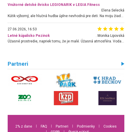
Vnútorné detské ihrisko LEGIONARIK v LEGIA Fitness
Elena Selecká
Kútik výborný, ale hlučná hudba úplne nevhodná pre deti. Na moju žiadosť o aspoň sušenie nereagovali.
27.06.2026, 16:53
Letné kúpalisko Pezinok
. Monika Lipovská
Úžasné prostredie, napriek tomu, že je malé. Úžasná atmosféra. Voda fantastická a nádherná. Ľudí je pomerne veľa, ale su mili a ohľaduplní. Je veľmi zaujímavé sledovať, ako dokážu spolu športovať cudzí ľudia a bez ohľadu na vek. Vládne tu pohoda. Vnuka neviem dostať z vody. Ďakujem za krásny deň . Urcite sa sem vrátim. Jediný problém je s parkovaním, ale aj ten sa mi podarilo vyriešiť. Monika Bratislava
Partneri
2% z dane
l
FAQ
l
Partneri
l
Podmienky
l
Cookies
l
GDPR
l
Štatút súťaží