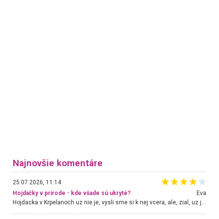
Najnovšie komentáre
25.07.2026, 11:14
Hojdačky v prírode - kde všade sú ukryté?
Eva
Hojdacka v Krpelanoch uz nie je, vysli sme si k nej vcera, ale, zial, uz je znicena. Ak sem planujete cestu len kvoli hojdacke, mozete si ju usetrit. Krasny vyhlad je tu vsak aj bez hojdacky :-)