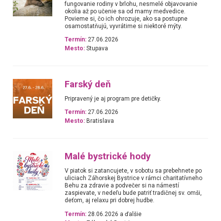
fungovanie rodiny v brlohu, nesmelé objavovanie
okolia až po učenie sa od mamy medvedice.
Povieme si, čo ich ohrozuje, ako sa postupne
osamostatňujú, vyvrátime si niektoré mýty.
Termín:
27.06.2026
Mesto:
Stupava
Farský deň
Pripravený je aj program pre detičky.
Termín:
27.06.2026
Mesto:
Bratislava
Malé bystrické hody
V piatok si zatancujete, v sobotu sa prebehnete po
uliciach Záhorskej Bystrice v rámci charitatívneho
Behu za zdravie a podvečer si na námestí
zaspievate, v nedeľu bude patriť tradičnej sv. omši,
deťom, aj relaxu pri dobrej hudbe.
Termín:
28.06.2026 a ďalšie