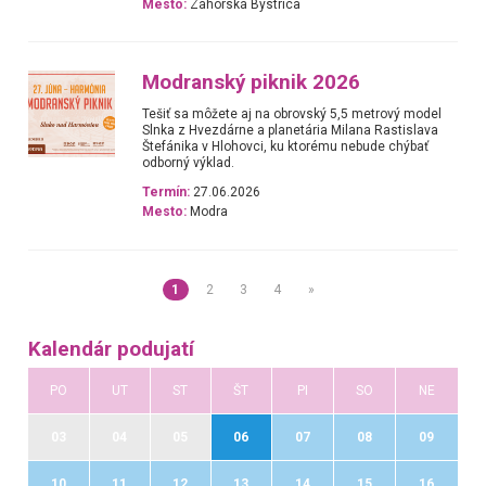
Mesto:
Záhorská Bystrica
Modranský piknik 2026
Tešiť sa môžete aj na obrovský 5,5 metrový model
Slnka z Hvezdárne a planetária Milana Rastislava
Štefánika v Hlohovci, ku ktorému nebude chýbať
odborný výklad.
Termín:
27.06.2026
Mesto:
Modra
1
2
3
4
»
Kalendár podujatí
PO
UT
ST
ŠT
PI
SO
NE
03
04
05
06
07
08
09
10
11
12
13
14
15
16