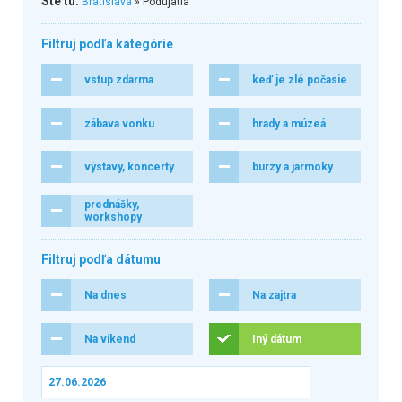
Ste tu:
Bratislava
» Podujatia
Filtruj podľa kategórie
vstup zdarma
keď je zlé počasie
zábava vonku
hrady a múzeá
výstavy, koncerty
burzy a jarmoky
prednášky,
workshopy
Filtruj podľa dátumu
Na dnes
Na zajtra
Na víkend
Iný dátum