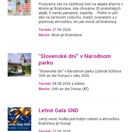
Pozývame vás na zážitkový Deň na alpaka afarme v
Moste pri Bratislave, kde chováme 35 priateľských
alpák, 5 nandu pampové, zajačiky … Príďte si užiť
deň na čerstvom vzduchu, medzi zvieratami a v
príjemnej atmosfére, len pár minút od Bratislavy.
Termín:
27.06.2026
Mesto:
Most pri Bratislave
"Slovenské dni” v Národnom
parku
"Slovenské dni” v Národnom parku (zámok Schloss
Orth an der Donau) v roku 2026
Termín:
08.08.2026 a ďalšie
Mesto:
Orth an der Donau (AT)
Letné Gala SND
Letný večer, hudba pod holým nebom a atmosféra
Bratislavy pri Dunaji.
Termín:
27.06.2026