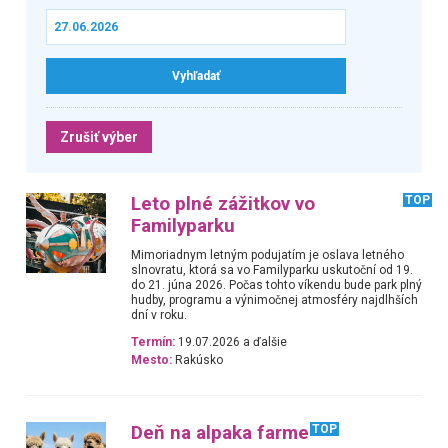
Zrušiť výber
Leto plné zážitkov vo
TOP
Familyparku
Mimoriadnym letným podujatím je oslava letného
slnovratu, ktorá sa vo Familyparku uskutoční od 19.
do 21. júna 2026. Počas tohto víkendu bude park plný
hudby, programu a výnimočnej atmosféry najdlhších
dní v roku.
Termín:
19.07.2026 a ďalšie
Mesto:
Rakúsko
Deň na alpaka farme
TOP