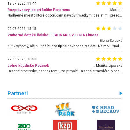
19.07.2026, 11:44
Rozprávkový les pri kolibe Panoráma
Martina
Nádherné miesto ktoré odporúčam navštíviť všetkými desiatimi, pre rodiny s deťmi, dôchodcom... Proste a jednoducho ozaj rozprávkový les.. určite ešte prídeme. Odniesli sme si na pamiatku krásne tričká,
09.07.2026, 15:15
Vnútorné detské ihrisko LEGIONARIK v LEGIA Fitness
Elena Selecká
Kútik výborný, ale hlučná hudba úplne nevhodná pre deti. Na moju žiadosť o aspoň sušenie nereagovali.
27.06.2026, 16:53
Letné kúpalisko Pezinok
. Monika Lipovská
Úžasné prostredie, napriek tomu, že je malé. Úžasná atmosféra. Voda fantastická a nádherná. Ľudí je pomerne veľa, ale su mili a ohľaduplní. Je veľmi zaujímavé sledovať, ako dokážu spolu športovať cudzí ľudia a bez ohľadu na vek. Vládne tu pohoda. Vnuka neviem dostať z vody. Ďakujem za krásny deň . Urcite sa sem vrátim. Jediný problém je s parkovaním, ale aj ten sa mi podarilo vyriešiť. Monika Bratislava
Partneri