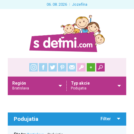
06. 08. 2026
Jozefína
+
Región
Typ akcie
Bratislava
Podujatia
Podujatia
Filter