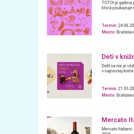
TOTO! je galéria 
ktorá poukazuje n
Termín:
24.06.20
Mesto:
Bratislav
Deti v kniž
Deliť sa nie je vž
v najnovšej knihe 
Termín:
21.05.2
Mesto:
Bratislav
Mercato Ita
Mercato Italiano -