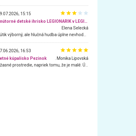
9.07.2026, 15:15
Vnútorné detské ihrisko LEGIONARIK v LEGIA Fitness
Elena Selecká
Kútik výborný, ale hlučná hudba úplne nevhodná pre deti. Na moju žiadosť o aspoň sušenie nereagovali.
7.06.2026, 16:53
etné kúpalisko Pezinok
. Monika Lipovská
Úžasné prostredie, napriek tomu, že je malé. Úžasná atmosféra. Voda fantastická a nádherná. Ľudí je pomerne veľa, ale su mili a ohľaduplní. Je veľmi zaujímavé sledovať, ako dokážu spolu športovať cudzí ľudia a bez ohľadu na vek. Vládne tu pohoda. Vnuka neviem dostať z vody. Ďakujem za krásny deň . Urcite sa sem vrátim. Jediný problém je s parkovaním, ale aj ten sa mi podarilo vyriešiť. Monika Bratislava