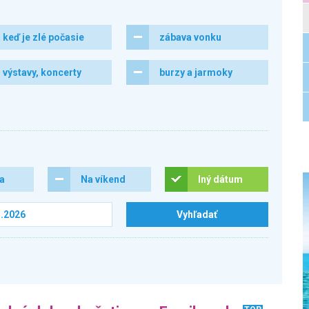
keď je zlé počasie
zábava vonku
výstavy, koncerty
burzy a jarmoky
ra
Na víkend
Iný dátum