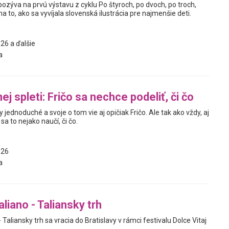
pozýva na prvú výstavu z cyklu Po štyroch, po dvoch, po troch,
a to, ako sa vyvíjala slovenská ilustrácia pre najmenšie deti.
26 a ďalšie
a
nej spleti: Fričo sa nechce podeliť, či čo
dy jednoduché a svoje o tom vie aj opičiak Fričo. Ale tak ako vždy, aj
sa to nejako naučí, či čo.
026
a
liano - Taliansky trh
 Taliansky trh sa vracia do Bratislavy v rámci festivalu Dolce Vitaj