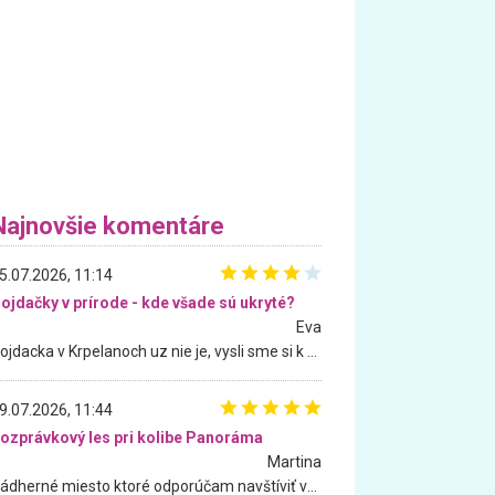
Najnovšie komentáre
5.07.2026, 11:14
ojdačky v prírode - kde všade sú ukryté?
Eva
Hojdacka v Krpelanoch uz nie je, vysli sme si k nej vcera, ale, zial, uz je znicena. Ak sem planujete cestu len kvoli hojdacke, mozete si ju usetrit. Krasny vyhlad je tu vsak aj bez hojdacky :-)
9.07.2026, 11:44
ozprávkový les pri kolibe Panoráma
Martina
Nádherné miesto ktoré odporúčam navštíviť všetkými desiatimi, pre rodiny s deťmi, dôchodcom... Proste a jednoducho ozaj rozprávkový les.. určite ešte prídeme. Odniesli sme si na pamiatku krásne tričká,