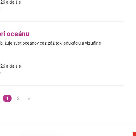
26 a ďalšie
a
ri oceánu
ibližuje svet oceánov cez zážitok, edukáciu a vizuálne
26 a ďalšie
a
1
2
»