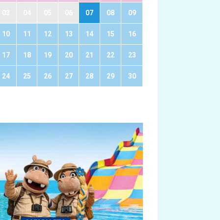
03
04
05
06
07
08
09
10
11
12
13
14
15
16
17
18
19
20
21
22
23
24
25
26
27
28
29
30