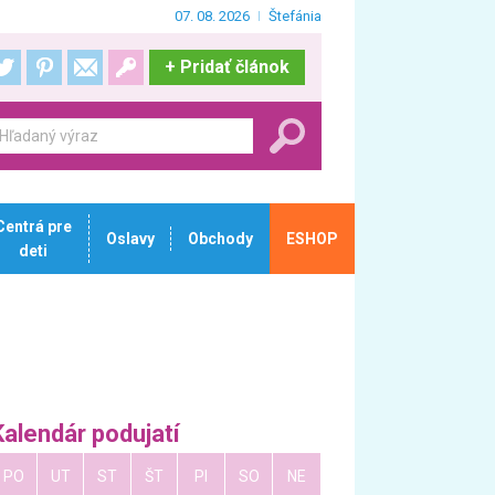
07. 08. 2026
Štefánia
+
Pridať článok
Centrá pre
Oslavy
Obchody
ESHOP
deti
Kalendár podujatí
PO
UT
ST
ŠT
PI
SO
NE