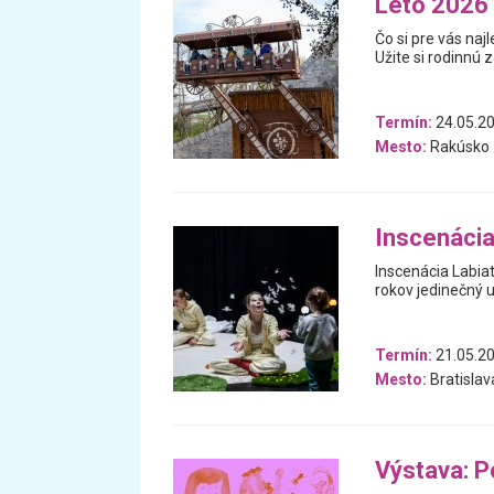
Leto 2026 
Čo si pre vás na
Užite si rodinnú 
Termín:
24.05.20
Mesto:
Rakúsko
Inscenácia
Inscenácia Labia
rokov jedinečný 
Termín:
21.05.2
Mesto:
Bratislav
Výstava: P