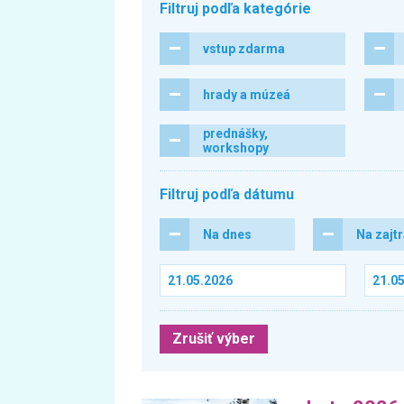
Filtruj podľa kategórie
vstup zdarma
hrady a múzeá
prednášky,
workshopy
Filtruj podľa dátumu
Na dnes
Na zajt
Zrušiť výber