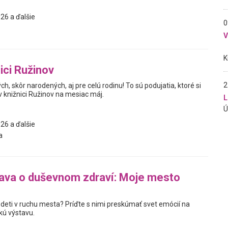
26 a ďalšie
0
ici Ružinov
2
ch, skôr narodených, aj pre celú rodinu! To sú podujatia, ktoré si
 v knižnici Ružinov na mesiac máj.
L
26 a ďalšie
a
ava o duševnom zdraví: Moje mesto
 deti v ruchu mesta? Príďte s nimi preskúmať svet emócií na
kú výstavu.