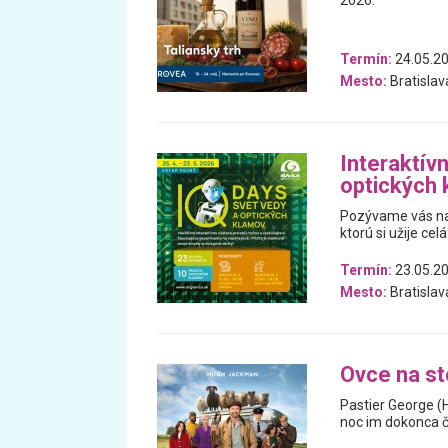
2026.
Termín:
24.05.20
Mesto:
Bratislav
Interaktív
optických
Pozývame vás na 
ktorú si užije celá
Termín:
23.05.20
Mesto:
Bratislav
Ovce na s
Pastier George (
noc im dokonca čí