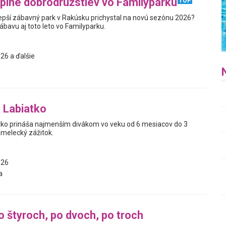
plné dobrodružstiev vo Familyparku
TOP
jlepší zábavný park v Rakúsku prichystal na novú sezónu 2026?
zábavu aj toto leto vo Familyparku.
26 a ďalšie
 Labiatko
tko prináša najmenším divákom vo veku od 6 mesiacov do 3
umelecký zážitok.
026
a
o štyroch, po dvoch, po troch