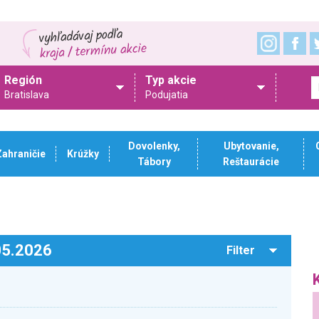
Región
Typ akcie
Bratislava
Podujatia
Dovolenky,
Ubytovanie,
Zahraničie
Krúžky
Tábory
Reštaurácie
.05.2026
Filter