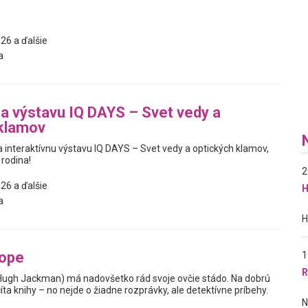
26 a ďalšie
a
na výstavu IQ DAYS – Svet vedy a
 klamov
interaktívnu výstavu IQ DAYS – Svet vedy a optických klamov,
 rodina!
2
26 a ďalšie
H
a
tope
1
R
Hugh Jackman) má nadovšetko rád svoje ovčie stádo. Na dobrú
ta knihy – no nejde o žiadne rozprávky, ale detektívne príbehy.