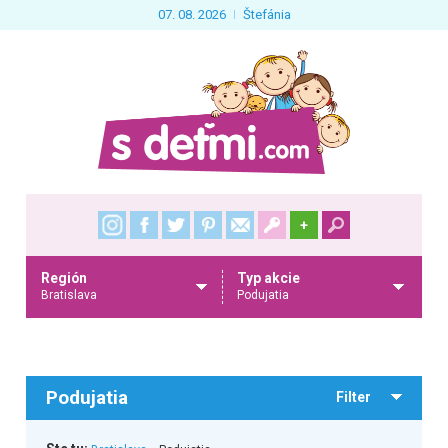
07. 08. 2026
Štefánia
+
Región
Typ akcie
Bratislava
Podujatia
Podujatia
Filter