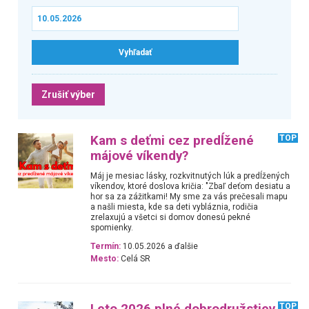
Zrušiť výber
Kam s deťmi cez predĺžené
TOP
májové víkendy?
Máj je mesiac lásky, rozkvitnutých lúk a predĺžených
víkendov, ktoré doslova kričia: "Zbaľ deťom desiatu a
hor sa za zážitkami! My sme za vás prečesali mapu
a našli miesta, kde sa deti vybláznia, rodičia
zrelaxujú a všetci si domov donesú pekné
spomienky.
Termín:
10.05.2026 a ďalšie
Mesto:
Celá SR
Leto 2026 plné dobrodružstiev
TOP