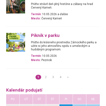
Príďte stráviť deň plný histórie a zábavy na hrad
Červený Kameň.
Termín:
10.05.2026 a ďalšie
Mesto:
Červený Kameň
Piknik v parku
Príďte do krásneho prostredia Zámockého parku a
užite si jeho atmosféru spolu s umeleckým a
hudobným programom.
Termín:
10.05.2026
Mesto:
Pezinok
1
2
3
4
»
Kalendár podujatí
PO
UT
ST
ŠT
PI
SO
NE