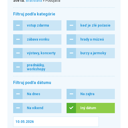
Ste tu:
Bratislava
» Podujatia
Filtruj podľa kategórie
vstup zdarma
keď je zlé počasie
zábava vonku
hrady a múzeá
výstavy, koncerty
burzy a jarmoky
prednášky,
workshopy
Filtruj podľa dátumu
Na dnes
Na zajtra
Na víkend
Iný dátum