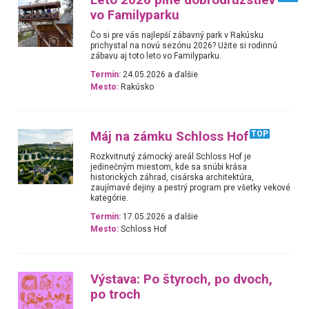
vo Familyparku
Čo si pre vás najlepší zábavný park v Rakúsku
prichystal na novú sezónu 2026? Užite si rodinnú
zábavu aj toto leto vo Familyparku.
Termín:
24.05.2026 a ďalšie
Mesto:
Rakúsko
Máj na zámku Schloss Hof
TOP
Rozkvitnutý zámocký areál Schloss Hof je
jedinečným miestom, kde sa snúbi krása
historických záhrad, cisárska architektúra,
zaujímavé dejiny a pestrý program pre všetky vekové
kategórie.
Termín:
17.05.2026 a ďalšie
Mesto:
Schloss Hof
Výstava: Po štyroch, po dvoch,
po troch