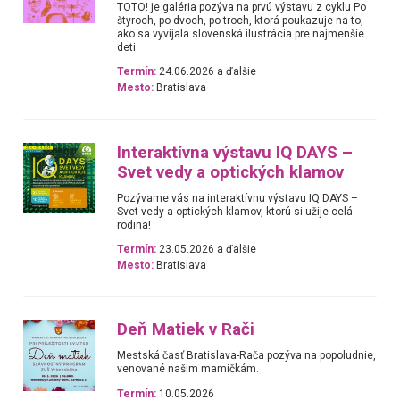
TOTO! je galéria pozýva na prvú výstavu z cyklu Po
štyroch, po dvoch, po troch, ktorá poukazuje na to,
ako sa vyvíjala slovenská ilustrácia pre najmenšie
deti.
Termín:
24.06.2026 a ďalšie
Mesto:
Bratislava
Interaktívna výstavu IQ DAYS –
Svet vedy a optických klamov
Pozývame vás na interaktívnu výstavu IQ DAYS –
Svet vedy a optických klamov, ktorú si užije celá
rodina!
Termín:
23.05.2026 a ďalšie
Mesto:
Bratislava
Deň Matiek v Rači
Mestská časť Bratislava-Rača pozýva na popoludnie,
venované našim mamičkám.
Termín:
10.05.2026