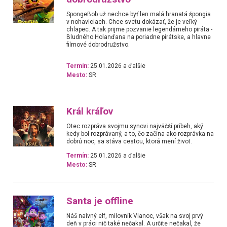
SpongeBob už nechce byť len malá hranatá špongia
v nohaviciach. Chce svetu dokázať, že je veľký
chlapec. A tak prijme pozvanie legendárneho piráta -
Bludného Holanďana na poriadne pirátske, a hlavne
filmové dobrodružstvo.
Termín:
25.01.2026 a ďalšie
Mesto:
SR
Král kráľov
Otec rozpráva svojmu synovi najväčší príbeh, aký
kedy bol rozprávaný, a to, čo začína ako rozprávka na
dobrú noc, sa stáva cestou, ktorá mení život.
Termín:
25.01.2026 a ďalšie
Mesto:
SR
Santa je offline
Náš naivný elf, milovník Vianoc, však na svoj prvý
deň v práci nič také nečakal. A určite nečakal, že