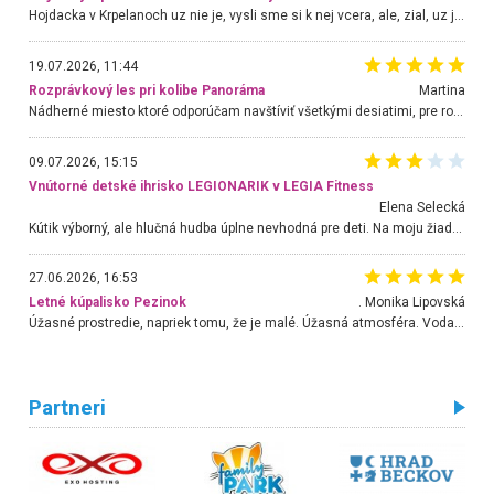
Hojdacka v Krpelanoch uz nie je, vysli sme si k nej vcera, ale, zial, uz je znicena. Ak sem planujete cestu len kvoli hojdacke, mozete si ju usetrit. Krasny vyhlad je tu vsak aj bez hojdacky :-)
19.07.2026, 11:44
Rozprávkový les pri kolibe Panoráma
Martina
Nádherné miesto ktoré odporúčam navštíviť všetkými desiatimi, pre rodiny s deťmi, dôchodcom... Proste a jednoducho ozaj rozprávkový les.. určite ešte prídeme. Odniesli sme si na pamiatku krásne tričká,
09.07.2026, 15:15
Vnútorné detské ihrisko LEGIONARIK v LEGIA Fitness
Elena Selecká
Kútik výborný, ale hlučná hudba úplne nevhodná pre deti. Na moju žiadosť o aspoň sušenie nereagovali.
27.06.2026, 16:53
Letné kúpalisko Pezinok
. Monika Lipovská
Úžasné prostredie, napriek tomu, že je malé. Úžasná atmosféra. Voda fantastická a nádherná. Ľudí je pomerne veľa, ale su mili a ohľaduplní. Je veľmi zaujímavé sledovať, ako dokážu spolu športovať cudzí ľudia a bez ohľadu na vek. Vládne tu pohoda. Vnuka neviem dostať z vody. Ďakujem za krásny deň . Urcite sa sem vrátim. Jediný problém je s parkovaním, ale aj ten sa mi podarilo vyriešiť. Monika Bratislava
Partneri