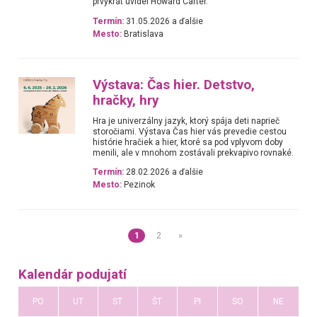
prvýkrát uvidel Howard Carter.
Termín:
31.05.2026 a ďalšie
Mesto:
Bratislava
Výstava: Čas hier. Detstvo,
hračky, hry
Hra je univerzálny jazyk, ktorý spája deti naprieč
storočiami. Výstava Čas hier vás prevedie cestou
histórie hračiek a hier, ktoré sa pod vplyvom doby
menili, ale v mnohom zostávali prekvapivo rovnaké.
Termín:
28.02.2026 a ďalšie
Mesto:
Pezinok
1
2
»
Kalendár podujatí
PO
UT
ST
ŠT
PI
SO
NE