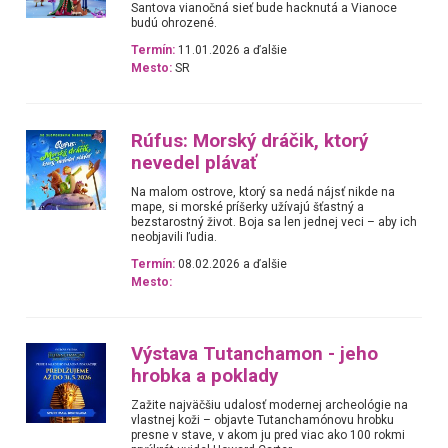
Santova vianočná sieť bude hacknutá a Vianoce
budú ohrozené.
Termín:
11.01.2026 a ďalšie
Mesto:
SR
Rúfus: Morský dráčik, ktorý
nevedel plávať
Na malom ostrove, ktorý sa nedá nájsť nikde na
mape, si morské príšerky užívajú šťastný a
bezstarostný život. Boja sa len jednej veci – aby ich
neobjavili ľudia.
Termín:
08.02.2026 a ďalšie
Mesto:
Výstava Tutanchamon - jeho
hrobka a poklady
Zažite najväčšiu udalosť modernej archeológie na
vlastnej koži – objavte Tutanchamónovu hrobku
presne v stave, v akom ju pred viac ako 100 rokmi