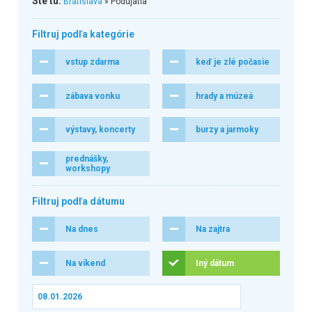
Ste tu:
Bratislava
» Podujatia
Filtruj podľa kategórie
vstup zdarma
keď je zlé počasie
zábava vonku
hrady a múzeá
výstavy, koncerty
burzy a jarmoky
prednášky,
workshopy
Filtruj podľa dátumu
Na dnes
Na zajtra
Na víkend
Iný dátum