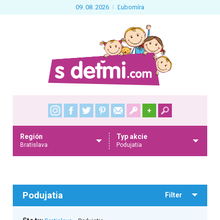
09. 08. 2026
Ľubomíra
+
Región
Typ akcie
Bratislava
Podujatia
Podujatia
Filter